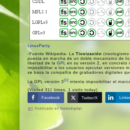
LinuxParty
.
-Fuente Wikipedia- La
Tivoización
(neologismo 
puesta en marcha de un doble mecanismo de lice
libertad de la
GPL
en su versión 2, en concreto 
imposibilitar a los usuarios ejecutar versiones
se basa la compañí­a de grabadores digitales qu
[1]
La GPL versión 3
intenta imposibilitar el marc
(Visited 311 times, 1 visits today)
Facebook
Linke
Twitter/X
Publicado en
Dedodigital