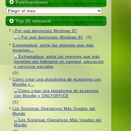
Publicaciones
Publicaciones
Top 20 semanal
¿Por qué desinstalo Windows 8?
(0)
Extremadura, entre las regiones que más
invierten…
(0)
Cómo crear una plataforma de eLearning con
Moodle y…
(5)
Los Sistemas Operativos Más Usados ​​del
Mundo