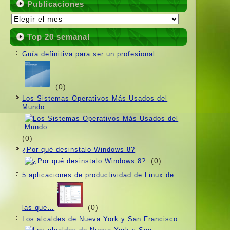
Publicaciones
Publicaciones
Top 20 semanal
Guí­a definitiva para ser un profesional…
(0)
Los Sistemas Operativos Más Usados ​​del
Mundo
(0)
¿Por qué desinstalo Windows 8?
(0)
5 aplicaciones de productividad de Linux de
(0)
las que…
Los alcaldes de Nueva York y San Francisco…