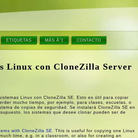
ETIQUETAS
MÁS Âˆ‡
CONTACTO
s Linux con CloneZilla Server
istemas Linux con CloneZilla SE. Esto es útil para copiar
perder mucho tiempo, por ejemplo, para clases, escuelas, o
tema de copias de seguridad. Se instalará CloneZilla SE en
or supuesto, los sistemas que desee clonar pueden ser de
tems with CloneZilla SE
. This is useful for copying one Linux
 much time, e.g. in a classroom, or also for creating an