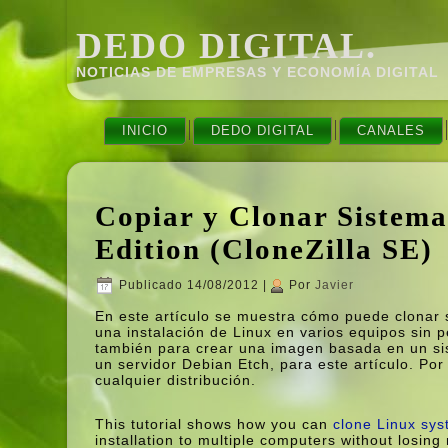
DEDO DIGITAL.
NOTICIAS DE EMPRESAS Y ECONOMÍ­A DIGITAL
INICIO
DEDO DIGITAL
CANALES
Copiar y Clonar Sistema
Edition (CloneZilla SE)
Publicado
14/08/2012
|
Por
Javier
En este artí­culo se muestra cómo puede clonar s
una instalación de Linux en varios equipos sin 
también para crear una imagen basada en un sis
un servidor Debian Etch, para este artí­culo. P
cualquier distribución.
This tutorial shows how you can
clone Linux sys
installation to multiple computers without losing