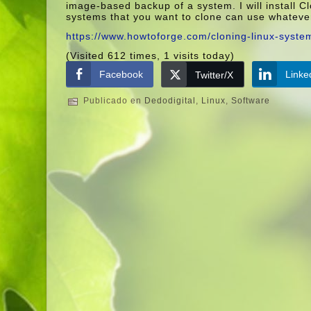
image-based backup of a system. I will install Cl
systems that you want to clone can use whatever 
https://www.howtoforge.com/cloning-linux-systems
(Visited 612 times, 1 visits today)
Facebook
Linke
Twitter/X
Publicado en
Dedodigital
,
Linux
,
Software