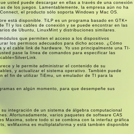
ue usted puede descargar en ellas a través de una conexión
ticas de los juegos. Lamentablemente, la empresa aún no ha
I Connect, el producto sólo soporta Windows y Mac OS.
libre está disponible. TiLP es un programa basado en GTK+
e TI y los cables de conexión y se puede encontrar en las
rios de Ubuntu, LinuxMint y distribuciones similares.
módulos que permiten el acceso a los dispositivos
igurar los permisos adecuados para dicho acceso. ¿Cómo
 y el cable link de hardware. Yo uso principalmente una TI-
usted pase la lí­nea de comandos para especificar las
–cable=SilverLink.
rece y le permite administrar el contenido de su
iables, y actualizar el sistema operativo. También puede
n el fin de utilizar TiEmu, un emulador de TI para la
programas en algún momento, para que desempeñe sus
s su integración de un sistema de álgebra computacional
ones. Afortunadamente, varios paquetes de software CAS
es Maxima, sobre todo si se combina con la interfaz gráfica
ts, wxMaxima es multiplataforma y está también disponible