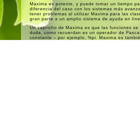
Maxima es potente, y puede tomar un tiempo par
diferencia del caso con los sistemas más avanza
tener problemas al utilizar Maxima para las clas
gran parte a un amplio sistema de ayuda en lí­n
Un capricho de Maxima es que las funciones se d
duda, como recuerdan es un operador de Pascal
constante – por ejemplo, %pi. Maxima es también 
lo que puede llevar algunos acostumbrarse a si 
calculadora TI-89. De este modo, una declaraci
incorrecta: X no es un operador infijo.»
Un simple ejemplo de una función de declaración
f (x): = ((3 * x ^ 2) *% pi) / (2 * x 7)
wxMaxima mostrará entonces una lí­nea de salid
es, más o menos, ya que aparecen en una pizarra
devolverá la respuesta, que es 84% pi / 5, como
El artí­culo original (que continúa en inglés)
(Visited 389 times, 1 visits today)
Facebook
Linke
Twitter/X
Publicado en
Dedodigital
,
Documentación
,
FOSS