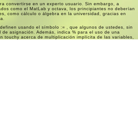
a convertirse en un experto usuario. Sin embargo, a
dos como el MatLab y octava, los principiantes no deberí­an
es, como cálculo o álgebra en la universidad, gracias en
ea.
efinen usando el sí­mbolo := , que algunos de ustedes, sin
 de asignación. Además, indica % para el uso de una
touchy acerca de multiplicación implí­cita de las variables,
uno está más familiarizado con, por ejemplo, una
ón como 16x +12 x recibirá una respuesta de «sintaxis
 serí­a:
a, con esa declaración en el formato «bonita impresión» que
 o en un libro de texto. Entonces, si me entrará f (14),
 se muestra en la captura de pantalla.
 en Linux.com
dIn