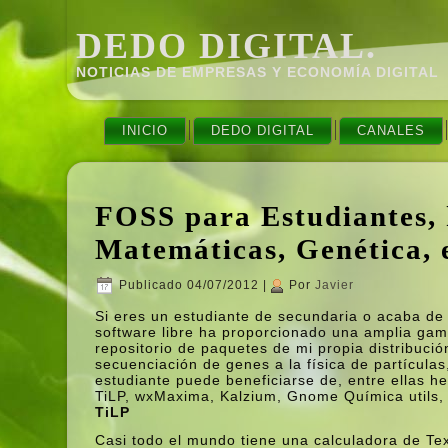
DEDO DIGITAL.
NOTICIAS DE EMPRESAS Y ECONOMÍ­A DIGITAL
INICIO
DEDO DIGITAL
CANALES
FOSS para Estudiantes, 
Matemáticas, Genética,
Publicado
04/07/2012
|
Por
Javier
Si eres un estudiante de secundaria o acaba de
software libre ha proporcionado una amplia gam
repositorio de paquetes de mi propia distribució
secuenciación de genes a la fí­sica de partí­cul
estudiante puede beneficiarse de, entre ellas h
TiLP, wxMaxima, Kalzium, Gnome Quí­mica utils,
TiLP
Casi todo el mundo tiene una calculadora de Te