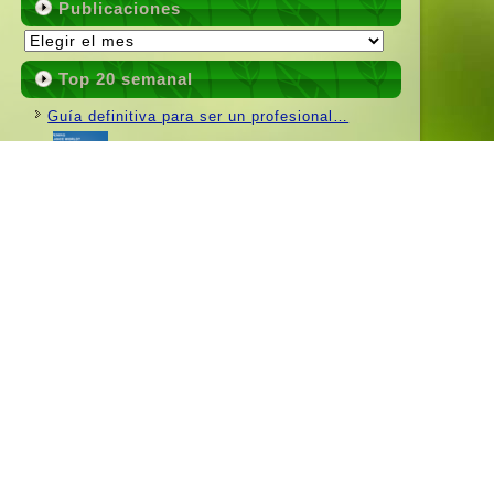
Publicaciones
Publicaciones
Top 20 semanal
Guí­a definitiva para ser un profesional…
(0)
¿Por qué desinstalo Windows 8?
(0)
5 aplicaciones de productividad de Linux de
(0)
las que…
Los alcaldes de Nueva York y San Francisco…
(0)
Los Sistemas Operativos Más Usados ​​del
Mundo