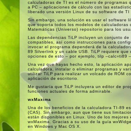
calculadoras de TI es el número de programas q
a PC – aplicaciones de cálculo con las estadí­s
liberado una versión Linux de su software de T
Sin embargo, una solución es usar el software 
que soporta todos los modelos de calculadoras d
Matemáticas (Universo) repositorio para los usua
Las dependencias TiLP incluyen un conjunto de 
compatibles, así­ como instrucciones para conf
invocar el programa dependerá de la calculadora
89 Silverlink y un cable USB. TiLP requiere que 
opciones de esto – por ejemplo, tilp –calc=ti89 
Una vez que hayas hecho esto, la aplicación apa
calculadora, instalar o eliminar programas y var
utilizar TiLP para realizar un volcado de ROM co
aplicación de escritorio.
Me gustarí­a que TiLP incluyera un editor de 
funciones actuales de forma admirable.
wxMaxima
Una de los beneficios de la calculadora TI-89 e
(CAS). Sin embargo, aun que tiene sus limitaci
están disponibles en Linux. Uno de los mejores 
wxMaxima. Gracias a su uso de la guí­a wxWidge
en Windows y Mac OS X.