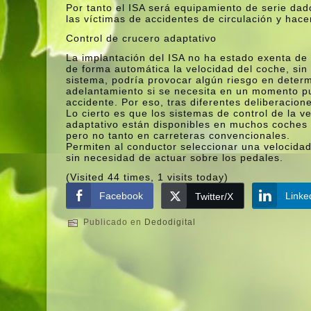
Por tanto el ISA será equipamiento de serie da
las ví­ctimas de accidentes de circulación y hac
Control de crucero adaptativo
La implantación del ISA no ha estado exenta de
de forma automática la velocidad del coche, sin
sistema, podrí­a provocar algún riesgo en deter
adelantamiento si se necesita en un momento pu
accidente. Por eso, tras diferentes deliberacio
Lo cierto es que los sistemas de control de la
adaptativo están disponibles en muchos coches y
pero no tanto en carreteras convencionales.
Permiten al conductor seleccionar una velocida
sin necesidad de actuar sobre los pedales.
(Visited 44 times, 1 visits today)
Facebook
Linke
Twitter/X
Publicado en
Dedodigital