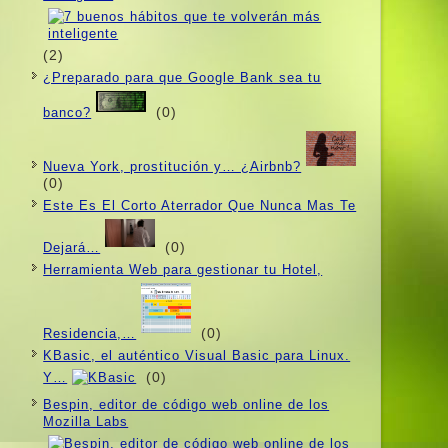
(2)
¿Preparado para que Google Bank sea tu
(0)
banco?
Nueva York, prostitución y… ¿Airbnb?
(0)
Este Es El Corto Aterrador Que Nunca Mas Te
(0)
Dejará…
Herramienta Web para gestionar tu Hotel,
(0)
Residencia,…
KBasic, el auténtico Visual Basic para Linux.
(0)
Y…
Bespin, editor de código web online de los
Mozilla Labs