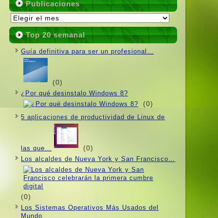
Publicaciones
Publicaciones
Top 20 semanal
Guí­a definitiva para ser un profesional…
(0)
¿Por qué desinstalo Windows 8?
(0)
5 aplicaciones de productividad de Linux de
(0)
las que…
Los alcaldes de Nueva York y San Francisco…
(0)
Los Sistemas Operativos Más Usados ​​del
Mundo