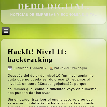
DEDO DIGITAL.
NOTICIAS DE EMPRESAS Y ECONOMÍ­A DIGITAL
HackIt! Nivel 11:
backtracking
Publicado
12/06/2012
|
Por
Javier Orovengua
Después del dolor del nivel 10 (un nivel genial no
quita que no pueda ser doloroso 😉 llegamos al
nivel 11 un tanto â€œacongojadosâ€, porque
asumimos que, como la dificultad vaya en aumento,
nos pueden dar las uvas.
Sin embargo, tras leer el enunciado, yo creo que
este nivel no deberí­a de haber ocupado el puesto
número 11, sino alguno inferior, pues es resoluble