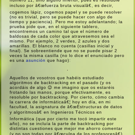
incluso por â€œfuerza bruta visualâ€, es decir,
cogemos lápiz, cogemos papel y se puede resolver
(no es trivial, pero se puede hacer con algo de
tiempo y paciencia). Pero me estoy adelantando; la
prueba pide que, en el siguiente tablero,
encontremos un camino tal que el número de
baldosas de cada color que atravesemos sea el
mismo. Por ejemplo, 2 verdes, 2 azules y dos
amarillas. El blanco no cuenta (casillas inicial y
final). Se sobreentiende que no se puede pisar 2
veces la misma casilla (no lo dice el enunciado pero
es una
asunción
que hago):
Aquellos de vosotros que habéis estudiado
algoritmos de backtracking en el pasado (y os
acordáis de algo 😉 me imagino que os estaréis
frotando las manos, porque efectivamente, es
resoluble por backtracking. Por cierto, cómo cambia
la carrera de informáticaâ€¦ hoy en dí­a, en mi
facultad, la asignatura de â€œEstructuras de datos
y algoritmosâ€ en Ingenieros Técnicos en
Informática (que por cierto me tocó impartir este
año), no se incluí­a la parte de backtracking por
distintas cuestiones que mejor me ahorro comentar
(y no son todas por â€œculpa de los profesoresâ€).