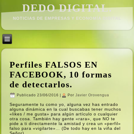
DEDO DIGITAL.
NOTICIAS DE EMPRESAS Y ECONOMÍ­A DIGITAL
Perfiles FALSOS EN
FACEBOOK, 10 formas
de detectarlos.
Publicado
23/06/2016
|
Por
Javier Orovengua
Seguramente tu como yo, alguna vez has entrado
alguna dinámica en la cual buscabas tener muchos
«likes / me gusta» para algún artí­culo o cualquier
otra cosa. También hay gente «rara», que NO te
pide a ti directamente la amistad y crea un «perfil»
falso para «vigilarte»… (De todo hay en la viña del
Señor)