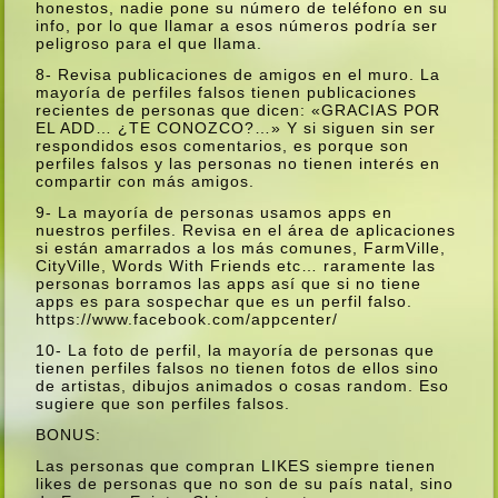
honestos, nadie pone su número de teléfono en su
info, por lo que llamar a esos números podrí­a ser
peligroso para el que llama.
8- Revisa publicaciones de amigos en el muro. La
mayorí­a de perfiles falsos tienen publicaciones
recientes de personas que dicen: «GRACIAS POR
EL ADD… ¿TE CONOZCO?…» Y si siguen sin ser
respondidos esos comentarios, es porque son
perfiles falsos y las personas no tienen interés en
compartir con más amigos.
9- La mayorí­a de personas usamos apps en
nuestros perfiles. Revisa en el área de aplicaciones
si están amarrados a los más comunes, FarmVille,
CityVille, Words With Friends etc… raramente las
personas borramos las apps así­ que si no tiene
apps es para sospechar que es un perfil falso.
https://www.facebook.com/appcenter/
10- La foto de perfil, la mayorí­a de personas que
tienen perfiles falsos no tienen fotos de ellos sino
de artistas, dibujos animados o cosas random. Eso
sugiere que son perfiles falsos.
BONUS:
Las personas que compran LIKES siempre tienen
likes de personas que no son de su paí­s natal, sino