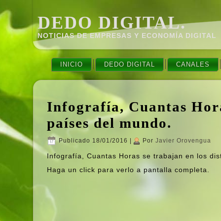
DEDO DIGITAL.
NOTICIAS DE EMPRESAS Y ECONOMÍ­A DIGITAL
INICIO
DEDO DIGITAL
CANALES
Infografí­a, Cuantas Hora
paí­ses del mundo.
Publicado
18/01/2016
|
Por
Javier Orovengua
Infografí­a, Cuantas Horas se trabajan en los dis
Haga un click para verlo a pantalla completa.