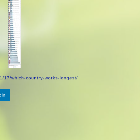
11/17/which-country-works-longest/
dIn