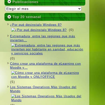
Publicaciones
Publicaciones
Top 20 semanal
¿Por qué desinstalo Windows 8?
(0)
Extremadura, entre las regiones que más
invierten…
(0)
Cómo crear una plataforma de eLearning con
Moodle y…
(5)
Los Sistemas Operativos Más Usados ​​del
Mundo