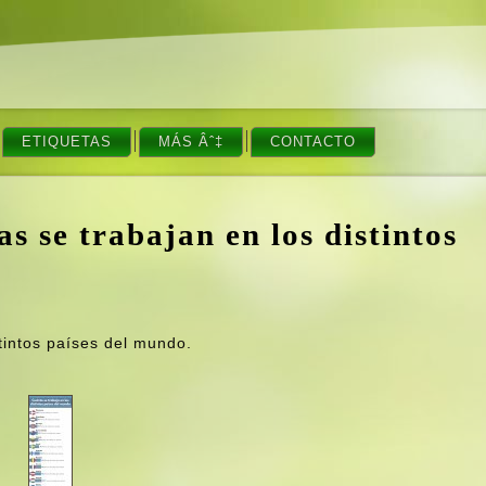
ETIQUETAS
MÁS Âˆ‡
CONTACTO
s se trabajan en los distintos
tintos paí­ses del mundo.