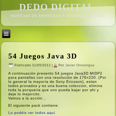
DEDO DIGITAL.
NOTICIAS DE EMPRESAS Y ECONOMÍ­A DIGITAL
54 Juegos Java 3D
Publicado
31/05/2012
|
Por
Javier Orovengua
A continuación presento 54 juegos Java3D MIDP2
para pantallas con una resolución de 176×220. (Por
lo general la mayorí­a de Sony Ericsson), estan
todos provados y es una buena coleccion, elimine
toda la porqueria que uno pueda bajar por ahi y
deje lo mejorcito.
Vamos a la acción…
El siguiente pack contiene:
Lo podéis ver todos aquí­.