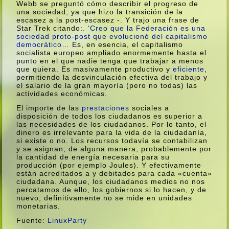
Webb se preguntó cómo describir el progreso de
una sociedad, ya que hizo la transición de la
escasez a la post-escasez -. Y trajo una frase de
Star Trek citando:. ‘
Creo que la Federación es una
sociedad proto-post que evolucionó del capitalismo
democrático
… Es, en esencia, el capitalismo
socialista europeo ampliado enormemente hasta el
punto en el que nadie tenga que trabajar a menos
que quiera. Es masivamente productivo y
eficiente
,
permitiendo la desvinculación efectiva del trabajo y
el salario de la gran mayorí­a (pero no todas) las
actividades económicas.
El importe de las
prestaciones
sociales a
disposición de todos los ciudadanos es superior a
las necesidades de los ciudadanos. Por lo tanto, el
dinero es irrelevante para la vida de la ciudadaní­a,
si existe o no. Los recursos todaví­a se contabilizan
y se asignan, de alguna manera, probablemente por
la cantidad de energí­a necesaria para su
producción (por ejemplo Joules). Y efectivamente
están acreditados a y debitados para cada «cuenta»
ciudadana. Aunque, los ciudadanos medios no nos
percatamos de ello, los gobiernos si lo hacen, y de
nuevo, definitivamente no se mide en unidades
monetarias.
Fuente:
LinuxParty