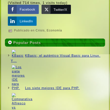
(Visited 714 times, 1 visits today)
Facebook
Twitter/X
LinkedIn
Publicado en
Crisis
,
Economí­a
Popular Posts
KBasic, el auténtico Visual Basic para Linux.
Y…
Los siete mejores IDE para PHP.