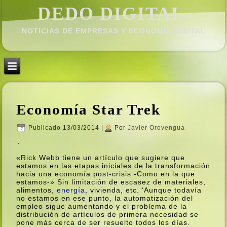
DEDO DIGITAL.
NOTICIAS DE EMPRESAS Y ECONOMÍ­A DIGITAL
Economí­a Star Trek
Publicado
13/03/2014
|
Por
Javier Orovengua
«Rick Webb tiene un artí­culo que sugiere que
estamos en las etapas iniciales de la transformación
hacia una economí­a post-crisis -Como en la que
estamos-» Sin limitación de escasez de materiales,
alimentos,
energí­a
, vivienda, etc. ‘Aunque todaví­a
no estamos en ese punto, la automatización del
empleo sigue aumentando y el problema de la
distribución de artí­culos de primera necesidad se
pone más cerca de ser resuelto todos los dí­as.