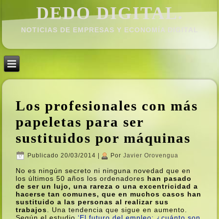
DEDO DIGITAL.
NOTICIAS DE EMPRESAS Y ECONOMÍ­A DIGITAL
Los profesionales con más
papeletas para ser
sustituidos por máquinas
Publicado
20/03/2014
|
Por
Javier Orovengua
No es ningún secreto ni ninguna novedad que en
los últimos 50 años los ordenadores
han pasado
de ser un lujo, una rareza o una excentricidad a
hacerse tan comunes, que en muchos casos han
sustituido a las personas al realizar sus
trabajos
. Una tendencia que sigue en aumento.
Según el estudio
‘El futuro del empleo: ¿cuánto son