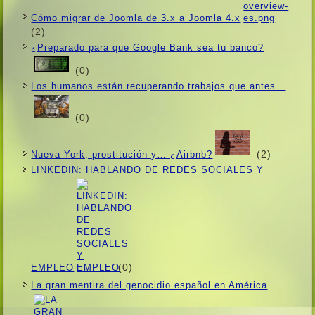
Cómo migrar de Joomla de 3.x a Joomla 4.x
(2)
¿Preparado para que Google Bank sea tu banco?
(0)
Los humanos están recuperando trabajos que antes…
(0)
(2)
Nueva York, prostitución y… ¿Airbnb?
LINKEDIN: HABLANDO DE REDES SOCIALES Y
(0)
EMPLEO
La gran mentira del genocidio español en América