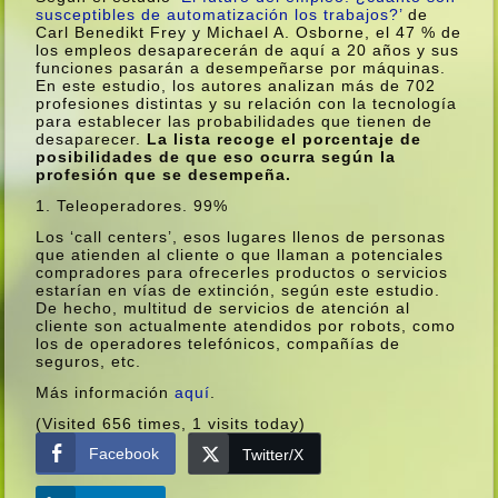
susceptibles de automatización los trabajos?’
de
Carl Benedikt Frey y Michael A. Osborne, el 47 % de
los empleos desaparecerán de aquí­ a 20 años y sus
funciones pasarán a desempeñarse por máquinas.
En este estudio, los autores analizan más de 702
profesiones distintas y su relación con la tecnologí­a
para establecer las probabilidades que tienen de
desaparecer.
La lista recoge el porcentaje de
posibilidades de que eso ocurra según la
profesión que se desempeña.
1. Teleoperadores. 99%
Los ‘call centers’, esos lugares llenos de personas
que atienden al cliente o que llaman a potenciales
compradores para ofrecerles productos o servicios
estarí­an en ví­as de extinción, según este estudio.
De hecho, multitud de servicios de atención al
cliente son actualmente atendidos por robots, como
los de operadores telefónicos, compañí­as de
seguros, etc.
Más información
aquí­
.
(Visited 656 times, 1 visits today)
Facebook
Twitter/X