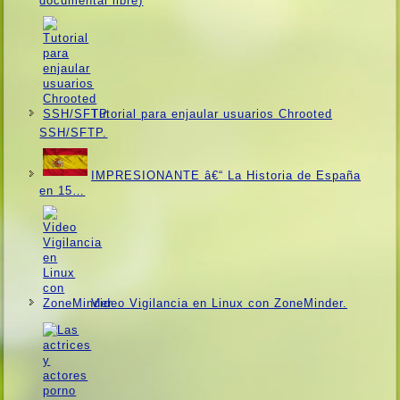
documental libre)
Tutorial para enjaular usuarios Chrooted
SSH/SFTP.
IMPRESIONANTE â€“ La Historia de España
en 15…
Video Vigilancia en Linux con ZoneMinder.