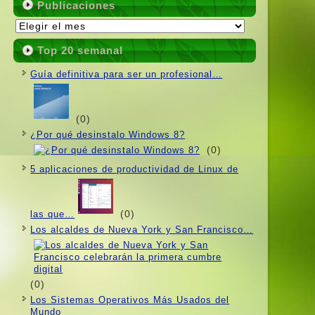
Publicaciones
Publicaciones
Top 20 semanal
Guí­a definitiva para ser un profesional…
(0)
¿Por qué desinstalo Windows 8?
(0)
5 aplicaciones de productividad de Linux de
(0)
las que…
Los alcaldes de Nueva York y San Francisco…
(0)
Los Sistemas Operativos Más Usados ​​del
Mundo