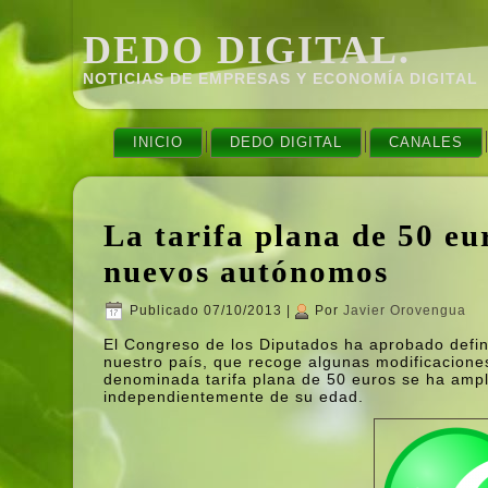
DEDO DIGITAL.
NOTICIAS DE EMPRESAS Y ECONOMÍ­A DIGITAL
INICIO
DEDO DIGITAL
CANALES
La tarifa plana de 50 eur
nuevos autónomos
Publicado
07/10/2013
|
Por
Javier Orovengua
El Congreso de los Diputados ha aprobado defi
nuestro paí­s, que recoge algunas modificacione
denominada tarifa plana de 50 euros se ha amp
independientemente de su edad.