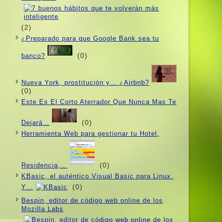
(2)
¿Preparado para que Google Bank sea tu
(0)
banco?
Nueva York, prostitución y… ¿Airbnb?
(0)
Este Es El Corto Aterrador Que Nunca Mas Te
(0)
Dejará…
Herramienta Web para gestionar tu Hotel,
(0)
Residencia,…
KBasic, el auténtico Visual Basic para Linux.
(0)
Y…
Bespin, editor de código web online de los
Mozilla Labs