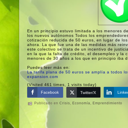
En un principio estuvo limitada a los menores de
los nuevos autónomos Todos los emprendedores 
cotización reducida de 50 euros, en lugar de lo
ahora. La que fue una de las medidas más reinv
este colectivo se trata de un incentivo de justic
en la que la falta de crédito, el desempleo y la 
menores de 30 años a los que en principio iba di
Puedes leer más en:
La tarifa plana de 50 euros se amplí­a a todo
expansion.com
(Visited 461 times, 1 visits today)
Facebook
Linke
Twitter/X
Publicado en
Crisis
,
Economí­a
,
Emprendimiento