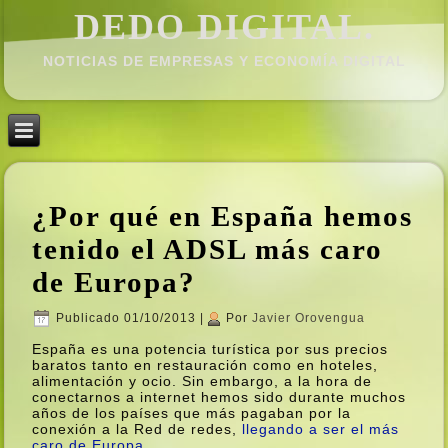
DEDO DIGITAL.
NOTICIAS DE EMPRESAS Y ECONOMÍ­A DIGITAL
¿Por qué en España hemos
tenido el ADSL más caro
de Europa?
Publicado
01/10/2013
|
Por
Javier Orovengua
España es una potencia turí­stica por sus precios
baratos tanto en restauración como en hoteles,
alimentación y ocio. Sin embargo, a la hora de
conectarnos a internet hemos sido durante muchos
años de los paí­ses que más pagaban por la
conexión a la Red de redes,
llegando a ser el más
caro de Europa
.