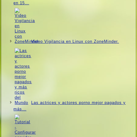
en 15…
Video Vigilancia en Linux con ZoneMinder.
Las actrices y actores porno mejor pagados y
más…