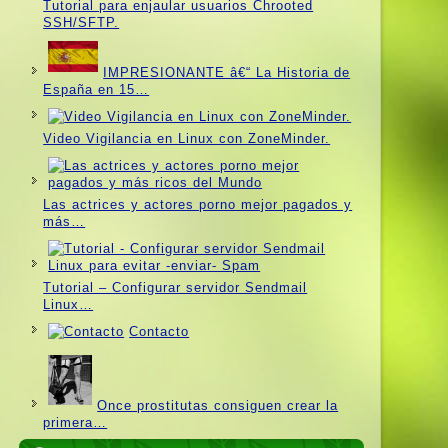
Tutorial para enjaular usuarios Chrooted
SSH/SFTP.
IMPRESIONANTE â€“ La Historia de
España en 15…
Video Vigilancia en Linux con ZoneMinder.
Las actrices y actores porno mejor pagados y
más…
Tutorial – Configurar servidor Sendmail
Linux…
Contacto
Once prostitutas consiguen crear la
primera…