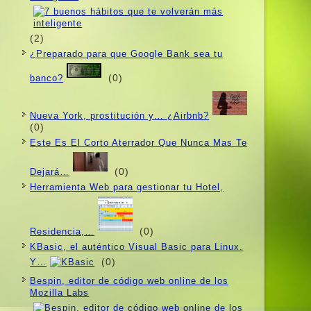
(2)
¿Preparado para que Google Bank sea tu
(0)
banco?
Nueva York, prostitución y… ¿Airbnb?
(0)
Este Es El Corto Aterrador Que Nunca Mas Te
(0)
Dejará…
Herramienta Web para gestionar tu Hotel,
(0)
Residencia,…
KBasic, el auténtico Visual Basic para Linux.
(0)
Y…
Bespin, editor de código web online de los
Mozilla Labs