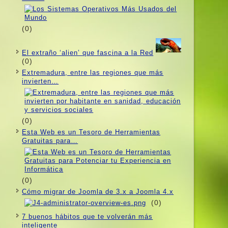
(0)
El extraño ‘alien’ que fascina a la Red
(0)
Extremadura, entre las regiones que más
invierten…
(0)
Esta Web es un Tesoro de Herramientas
Gratuitas para…
(0)
Cómo migrar de Joomla de 3.x a Joomla 4.x
(0)
7 buenos hábitos que te volverán más
inteligente