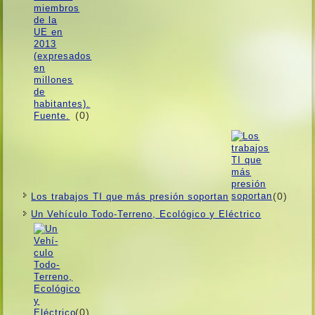
(0)
(0)
Los trabajos TI que más presión soportan
Un Vehí­culo Todo-Terreno, Ecológico y Eléctrico
(0)