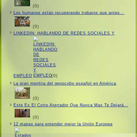
(0)
Los humanos están recuperando trabajos que antes…
(0)
LINKEDIN: HABLANDO DE REDES SOCIALES Y
(0)
EMPLEO
La gran mentira del genocidio español en América
(0)
Este Es El Corto Aterrador Que Nunca Mas Te Dejará…
(0)
12 mapas para entender mejor la Unión Europea