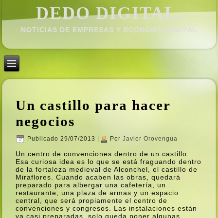
DEDO DIGITAL.
NOTICIAS DE EMPRESAS Y ECONOMÍ­A DIGITAL
Un castillo para hacer
negocios
Publicado
29/07/2013
|
Por
Javier Orovengua
Un centro de convenciones dentro de un castillo.
Esa curiosa idea es lo que se está fraguando dentro
de la fortaleza medieval de Alconchel, el castillo de
Miraflores. Cuando acaben las obras, quedará
preparado para albergar una cafeterí­a, un
restaurante, una plaza de armas y un espacio
central, que será propiamente el centro de
convenciones y congresos. Las instalaciones están
ya casi preparadas, solo queda poner algunas