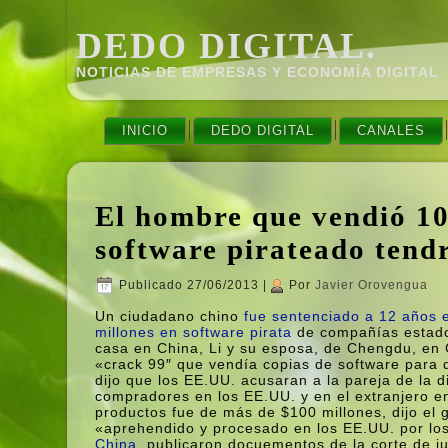
DEDO DIGITAL.
NOTICIAS DE EMPRESAS Y ECONOMÍ­A DIGITAL
INICIO
DEDO DIGITAL
CANALES
El hombre que vendió 10
software pirateado tendr
Publicado
27/06/2013
|
Por
Javier Orovengua
Un ciudadano chino
fue sentenciado a 12 años 
millones en software pirata
de compañí­as estado
casa en China, Li y su esposa, de Chengdu, en C
«crack 99″ que vendí­a copias de software para
dijo que los EE.UU. acusaran a la pareja de la 
compradores en los EE.UU. y en el extranjero ent
productos fue de más de $100 millones, dijo el 
«aprehendido y procesado en los EE.UU. por lo
China
, publicaron docuementos de la corte de ju