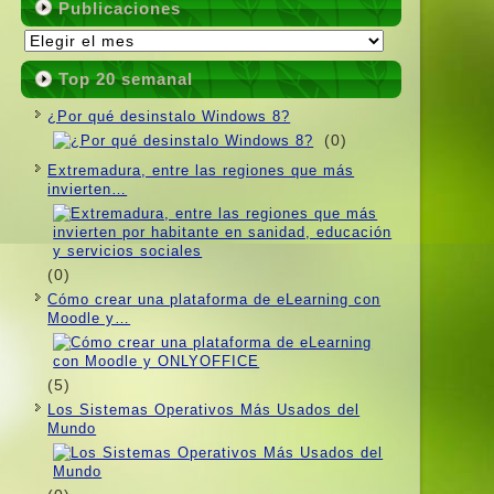
Publicaciones
Publicaciones
Top 20 semanal
¿Por qué desinstalo Windows 8?
(0)
Extremadura, entre las regiones que más
invierten…
(0)
Cómo crear una plataforma de eLearning con
Moodle y…
(5)
Los Sistemas Operativos Más Usados ​​del
Mundo