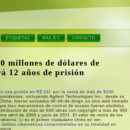
ETIQUETAS
MÁS Âˆ‡
CONTACTO
0 millones de dólares de
á 12 años de prisión
en una prisión en EE.UU. por la venta de más de $100
unidenses, incluyendo Agilent Technologies Inc., desde su
hina, fueron acusados â€‹â€‹de dirigir un sitio web llamado
 que los» mecanismos de control de acceso fueran eludidos,
distribución de más de 500 obras con copyright a más de 300
re abril de 2008 y junio de 2011. El valor de venta de los
gobierno. Li es el primer ciudadano chino en ser
s
delitos cibernéticos comprometidos en su totalidad en
sticia.