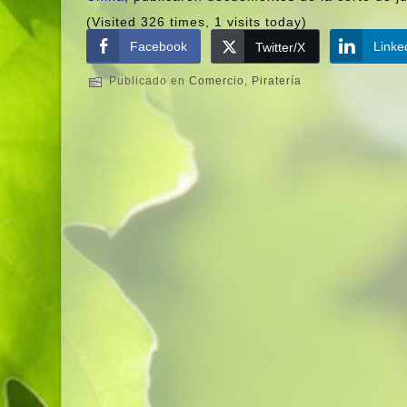
(Visited 326 times, 1 visits today)
Facebook
Linke
Twitter/X
Publicado en
Comercio
,
Piraterí­a