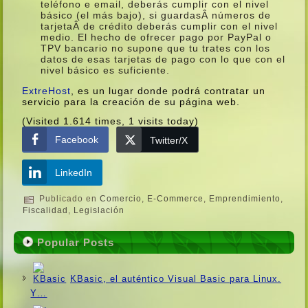
teléfono e email, deberás cumplir con el nivel
básico (el más bajo), si guardasÂ números de
tarjetaÂ de crédito deberás cumplir con el nivel
medio. El hecho de ofrecer pago por PayPal o
TPV bancario no supone que tu trates con los
datos de esas tarjetas de pago con lo que con el
nivel básico es suficiente.
ExtreHost
, es un lugar donde podrá contratar un
servicio para la creación de su página web.
(Visited 1.614 times, 1 visits today)
Facebook
Twitter/X
LinkedIn
Publicado en
Comercio
,
E-Commerce
,
Emprendimiento
,
Fiscalidad
,
Legislación
Popular Posts
KBasic, el auténtico Visual Basic para Linux.
Y…