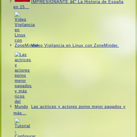
IMPRESIONANTE â€“ La Historia de España
en 15…
Video Vigilancia en Linux con ZoneMinder.
Las actrices y actores porno mejor pagados y
más…