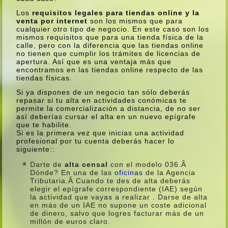
Los
requisitos legales para tiendas online y la
venta por internet
son los mismos que para
cualquier otro tipo de negocio. En este caso son los
mismos requisitos que para una tienda fí­sica de la
calle, pero con la diferencia que las tiendas online
no tienen que cumplir los trámites de licencias de
apertura. Así­ que es una ventaja más que
encontramos en las tiendas online respecto de las
tiendas fí­sicas.
Si ya dispones de un negocio tan sólo deberás
repasar si tu alta en actividades conómicas te
permite la comercialización a distancia, de no ser
así­ deberí­as cursar el alta en un nuevo epí­grafe
que te habilite.
Si es la primera vez que inicias una actividad
profesional por tu cuenta deberás hacer lo
siguiente::
Darte de
alta censal
con el modelo 036.Â
Dónde? En una de las
oficinas
de la Agencia
Tributaria.Â Cuando te des de alta deberás
elegir el epí­grafe correspondiente (IAE) según
la actividad que vayas a realizar . Darse de alta
en más de un IAE no supone un coste adicional
de dinero, salvo que logres facturar más de un
millón de euros claro.