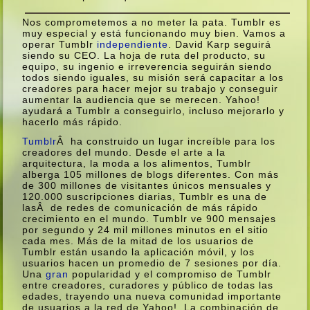
Nos comprometemos a no meter la pata. Tumblr es
muy especial y está funcionando muy bien. Vamos a
operar Tumblr
independiente
. David Karp seguirá
siendo su CEO. La hoja de ruta del producto, su
equipo, su ingenio e irreverencia seguirán siendo
todos siendo iguales, su misión será capacitar a los
creadores para hacer mejor su trabajo y conseguir
aumentar la audiencia que se merecen. Yahoo!
ayudará a Tumblr a conseguirlo, incluso mejorarlo y
hacerlo más rápido.
Tumblr
Â ha construido un lugar increí­ble para los
creadores del mundo. Desde el arte a la
arquitectura, la moda a los alimentos, Tumblr
alberga 105 millones de blogs diferentes. Con más
de 300 millones de visitantes únicos mensuales y
120.000 suscripciones diarias, Tumblr es una de
lasÂ de redes de comunicación de más rápido
crecimiento en el mundo. Tumblr ve 900 mensajes
por segundo y 24 mil millones minutos en el sitio
cada mes. Más de la mitad de los usuarios de
Tumblr están usando la aplicación móvil, y los
usuarios hacen un promedio de 7 sesiones por dí­a.
Una
gran
popularidad y el compromiso de Tumblr
entre creadores, curadores y público de todas las
edades, trayendo una nueva comunidad importante
de usuarios a la red de Yahoo!. La combinación de