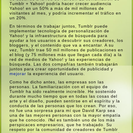
Tumblr + Yahoo! podrí­a hacer crecer audiencia
Yahoo! en un 50% a más de mil millones de
visitantes al mes, y podrí­a incrementar el tráfico en
un 20%.
En términos de trabajar juntos, Tumblr puede
implementar tecnologí­a de personalización de
Yahoo! y la infraestructura de búsqueda para
ayudar a los usuarios a descubrir sus creadores, los
bloggers, y el contenido que va a encantar. A su
vez, Tumblr trae 50 mil millones de publicaciones en
el blog (y 75 millones más que llegan cada dí­a) a la
red de medios de Yahoo! y las experiencias de
búsqueda. Las dos compañí­as también trabajarán
juntos para crear oportunidades de publicidad y
mejorar
la experiencia del usuario.
Como he dicho antes, las empresas son las
personas. La familiarización con el equipo de
Tumblr ha sido realmente increí­ble. He sostenido
durante mucho tiempo que en todas las cosas del
arte y el diseño, pueden sentirse en el espí­ritu y la
conducta de las personas que los crean. Por eso,
no fue una sorpresa para mí­ que David Karp sea
una de las mejores personas con la mayor empatí­a
que he conocido. í‰l es también uno de los más
perspicaces empresarios, que he trabajado. Su
respeto por la comunidad de creadores de Tumblr