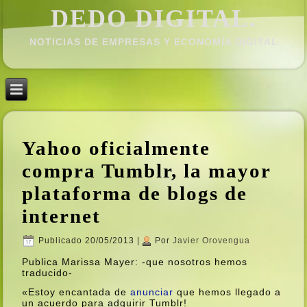
DEDO DIGITAL.
NOTICIAS DE EMPRESAS Y ECONOMÍ­A DIGITAL
Yahoo oficialmente
compra Tumblr, la mayor
plataforma de blogs de
internet
Publicado
20/05/2013
|
Por
Javier Orovengua
Publica Marissa Mayer: -que nosotros hemos
traducido-
«Estoy encantada de
anunciar
que hemos llegado a
un acuerdo para adquirir Tumblr!