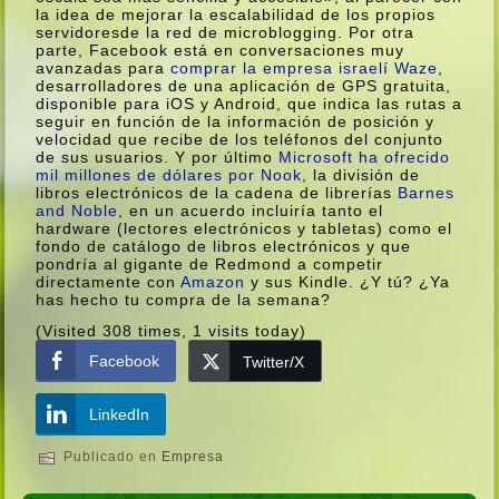
la idea de mejorar la escalabilidad de los propios
servidoresde la red de microblogging. Por otra
parte, Facebook está en conversaciones muy
avanzadas para
comprar la empresa israelí­ Waze
,
desarrolladores de una aplicación de GPS gratuita,
disponible para iOS y Android, que indica las rutas a
seguir en función de la información de posición y
velocidad que recibe de los teléfonos del conjunto
de sus usuarios. Y por último
Microsoft ha ofrecido
mil millones de dólares por Nook
, la división de
libros electrónicos de la cadena de librerí­as
Barnes
and Noble
, en un acuerdo incluirí­a tanto el
hardware (lectores electrónicos y tabletas) como el
fondo de catálogo de libros electrónicos y que
pondrí­a al gigante de Redmond a competir
directamente con
Amazon
y sus Kindle. ¿Y tú? ¿Ya
has hecho tu compra de la semana?
(Visited 308 times, 1 visits today)
Facebook
Twitter/X
LinkedIn
Publicado en
Empresa