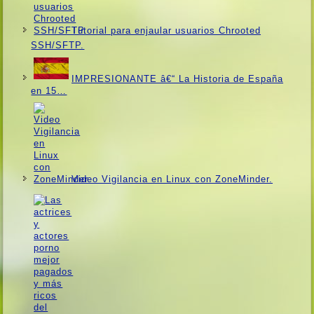
Tutorial para enjaular usuarios Chrooted
SSH/SFTP.
IMPRESIONANTE â€“ La Historia de España
en 15…
Video Vigilancia en Linux con ZoneMinder.