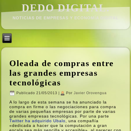
DEDO DIGITAL.
NOTICIAS DE EMPRESAS Y ECONOMÍ­A DIGITAL
Oleada de compras entre
las grandes empresas
tecnológicas
Publicado
21/05/2013
|
Por
Javier Orovengua
A lo largo de esta semana se ha anunciado la
compra en firme o las negociaciones para compra
de varias pequeñas empresas por parte de varias
grandes empresas tecnológicas. Por una parte
Twitter ha adquirido Ubalo
, una compañí­a
«dedicada a hacer que la computación a gran
escala sea más sencilla y accesible», al parecer con