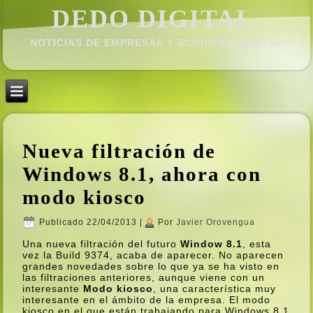
DEDO DIGITAL.
NOTICIAS DE EMPRESAS Y ECONOMÍ­A DIGITAL
Nueva filtración de
Windows 8.1, ahora con
modo kiosco
Publicado
22/04/2013
|
Por
Javier Orovengua
Una nueva filtración del futuro
Window 8.1
, esta
vez la Build 9374, acaba de aparecer. No aparecen
grandes novedades sobre lo que ya se ha visto en
las filtraciones anteriores, aunque viene con un
interesante
Modo kiosco
, una caracterí­stica muy
interesante en el ámbito de la empresa. El modo
kiosco en el que están trabajando para Windows 8.1