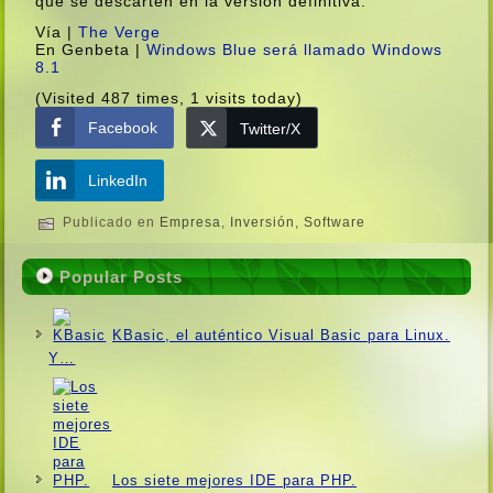
que se descarten en la versión definitiva.
Ví­a |
The Verge
En Genbeta |
Windows Blue será llamado Windows
8.1
(Visited 487 times, 1 visits today)
Facebook
Twitter/X
LinkedIn
Publicado en
Empresa
,
Inversión
,
Software
Popular Posts
KBasic, el auténtico Visual Basic para Linux.
Y…
Los siete mejores IDE para PHP.