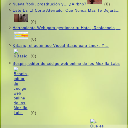
(0)
Nueva York, prostitución y… ¿Airbnb?
Este Es El Corto Aterrador Que Nunca Mas Te Dejará…
(0)
Herramienta Web para gestionar tu Hotel, Residencia,…
(0)
KBasic, el auténtico Visual Basic para Linux. Y…
(0)
Bespin, editor de código web online de los Mozilla Labs
(0)