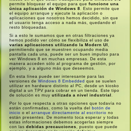
permite bloquear el equipo para que
funcione una
única aplicación de Windows 8
. Esto permite que
el equipo arranque y ejecute la aplicación o
aplicaciones que nosotros hemos decidido, sin que
el usuario tenga acceso a nada más, quedando el
resto bloqueadas.
Si a esto le sumamos que en otras filtraciones ya
hemos podido ver cómo se flexibiliza el uso de
varias aplicaciones utilizando la Modern UI
,
permitiendo que se muestren ocupando media
pantalla cada una, puede ser un buen impulso para
ver Windows 8 en muchas empresas. De esta
manera acceden sólo al programa de gestión, por
ejemplo, y a alguno más que deseemos.
En esta lí­nea puede ser interesante para las
versiones de
Windows 8 Embedded
que se suelen
utilizar en hardware distinto al PC, desde un kiosko
digital a un TPV para cobrar en un tienda. Este tipo
de solución es muy
utilizada a nivel industrial
.
Por lo que respecta a otras opciones que todaví­a no
están confirmadas, como la vuelta del
botón de
inicio
o el
arranque directamente al escritorio
no
están presentes. De momento toca esperar y todas
estas informaciones debemos acogerlas siempre
con las
debidas precauciones
, puesto que puede