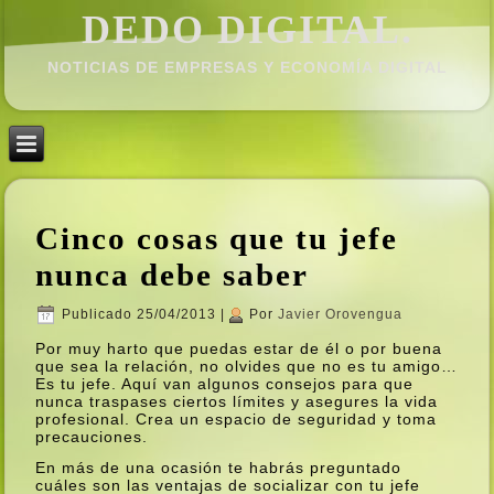
DEDO DIGITAL.
NOTICIAS DE EMPRESAS Y ECONOMÍ­A DIGITAL
Cinco cosas que tu jefe
nunca debe saber
Publicado
25/04/2013
|
Por
Javier Orovengua
Por muy harto que puedas estar de él o por buena
que sea la relación, no olvides que no es tu amigo…
Es tu jefe. Aquí­ van algunos consejos para que
nunca traspases ciertos lí­mites y asegures la vida
profesional. Crea un espacio de seguridad y toma
precauciones.
En más de una ocasión te habrás preguntado
cuáles son las ventajas de socializar con tu jefe