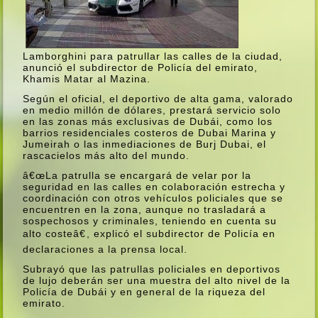
Lamborghini para patrullar las calles de la ciudad,
anunció el subdirector de Policí­a del emirato,
Khamis Matar al Mazina.
Según el oficial, el deportivo de alta gama, valorado
en medio millón de dólares, prestará servicio solo
en las zonas más exclusivas de Dubái, como los
barrios residenciales costeros de Dubai Marina y
Jumeirah o las inmediaciones de Burj Dubai, el
rascacielos más alto del mundo.
â€œLa patrulla se encargará de velar por la
seguridad en las calles en colaboración estrecha y
coordinación con otros vehí­culos policiales que se
encuentren en la zona, aunque no trasladará a
sospechosos y criminales, teniendo en cuenta su
alto costeâ€, explicó el subdirector de Policí­a en
declaraciones a la prensa local.
Subrayó que las patrullas policiales en deportivos
de lujo deberán ser una muestra del alto nivel de la
Policí­a de Dubái y en general de la riqueza del
emirato.