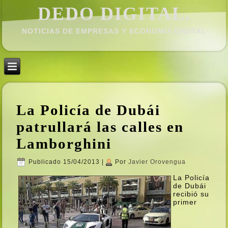
DEDO DIGITAL.
NOTICIAS DE EMPRESAS Y ECONOMÍ­A DIGITAL
La Policí­a de Dubái
patrullará las calles en
Lamborghini
Publicado
15/04/2013
|
Por
Javier Orovengua
La Policí­a
de Dubái
recibió su
primer