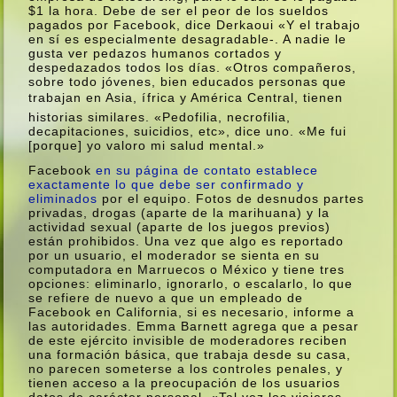
$1 la hora. Debe de ser el peor de los sueldos
pagados por Facebook, dice Derkaoui «Y el trabajo
en sí­ es especialmente desagradable-. A nadie le
gusta ver pedazos humanos cortados y
despedazados todos los dí­as. «Otros compañeros,
sobre todo jóvenes, bien educados personas que
trabajan en Asia, ífrica y América Central, tienen
historias similares. «Pedofilia, necrofilia,
decapitaciones, suicidios, etc», dice uno. «Me fui
[porque] yo valoro mi salud mental.»
Facebook
en su página de contato establece
exactamente lo que debe ser confirmado y
eliminados
por el equipo. Fotos de desnudos partes
privadas, drogas (aparte de la marihuana) y la
actividad sexual (aparte de los juegos previos)
están prohibidos. Una vez que algo es reportado
por un usuario, el moderador se sienta en su
computadora en Marruecos o México y tiene tres
opciones: eliminarlo, ignorarlo, o escalarlo, lo que
se refiere de nuevo a que un empleado de
Facebook en California, si es necesario, informe a
las autoridades. Emma Barnett agrega que a pesar
de este ejército invisible de moderadores reciben
una formación básica, que trabaja desde su casa,
no parecen someterse a los controles penales, y
tienen acceso a la preocupación de los usuarios
datos de carácter personal. «Tal vez los viajeros