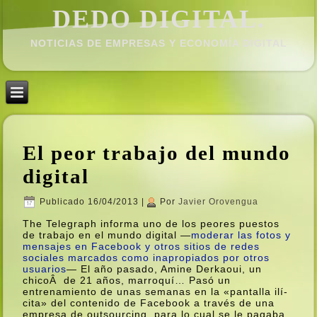
DEDO DIGITAL.
NOTICIAS DE EMPRESAS Y ECONOMÍ­A DIGITAL
El peor trabajo del mundo
digital
Publicado
16/04/2013
|
Por
Javier Orovengua
The Telegraph informa uno de los peores puestos
de trabajo en el mundo digital —
moderar las fotos y
mensajes en Facebook y otros sitios de redes
sociales marcados como inapropiados por otros
usuarios
— El año pasado, Amine Derkaoui, un
chicoÂ de 21 años, marroquí­… Pasó un
entrenamiento de unas semanas en la «pantalla ilí­
cita» del contenido de Facebook a través de una
empresa de outsourcing, para lo cual se le pagaba