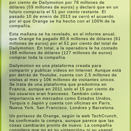
por ciento de Dailymotion por 78 millones de
dólares (59 millones de euros) y declaró que en un
futuro comprarí­a el 51 por ciento restante. El
pasado 10 de enero de 2013 se cerró el acuerdo
por el que Orange se ha hecho con el 100% de la
compañí­a.
Esta mañana se ha revelado, en el informe anual,
que Orange ha pagado 80,6 millones de dólares (61
millones de euros) por el 51 por ciento del total de
Dailymotion. En total, a la operadora le ha costado
168 millones de dólares (127 millones de euros)
comprar toda la compañí­a.
Dailymotion es una plataforma creada para
compartir y publicar ví­deos en Internet. Aunque está
por detrás de Youtube, cuenta con 2,5 millones de
visitas al mes y 106 millones de visitantes únicos.
Se trata de una plataforma que predomina en
Francia, aunque en 2011 solo el 15 por ciento de
los usuarios eran franceses. También cobra
importancia en mercados como Estados Unidos,
Turquí­a o Japón y cuenta con oficinas en Parí­s,
Nueva York, San Francisco, Londres y Barcelona.
Un portavoz de Orange, según la web TechCrunch,
ha confirmado la compra, aunque parece que las
cosas cambiarán pronto de nuevo. La compañí­a
considera que no es su «intención» ni su «papel