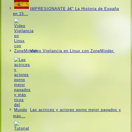
IMPRESIONANTE â€“ La Historia de España
en 15…
Video Vigilancia en Linux con ZoneMinder.
Las actrices y actores porno mejor pagados y
más…