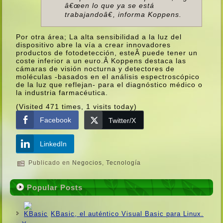
â€œen lo que ya se está
trabajandoâ€, informa Koppens.
Por otra área; La alta sensibilidad a la luz del
dispositivo abre la ví­a a crear innovadores
productos de fotodetección, esteÂ puede tener un
coste inferior a un euro.Â Koppens destaca las
cámaras de visión nocturna y detectores de
moléculas -basados en el análisis espectroscópico
de la luz que reflejan- para el diagnóstico médico o
la industria farmacéutica.
(Visited 471 times, 1 visits today)
Facebook
Twitter/X
LinkedIn
Publicado en
Negocios
,
Tecnologí­a
Popular Posts
KBasic, el auténtico Visual Basic para Linux.