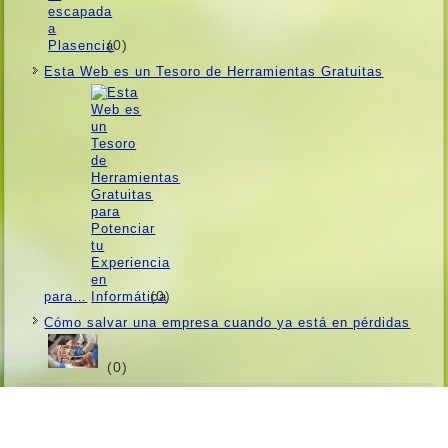
(0)
Esta Web es un Tesoro de Herramientas Gratuitas
(0)
para…
Cómo salvar una empresa cuando ya está en pérdidas
(0)
Contacto
|
Facebook
|
Twitter
|
Quienes Somos
|
Condiciones de Uso
|
Aviso Legal
|
Copyright © 2026. All Rights Reserved.
Designed by
ExtreHost
.