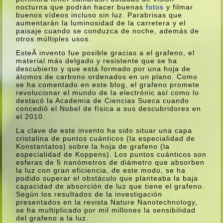
nocturna que podrán hacer buenas
fotos
y filmar
buenos ví­deos incluso sin luz. Parabrisas que
aumentarán la luminosidad de la carretera y el
paisaje cuando se conduzca de noche, además de
otros múltiples usos.
EsteÂ invento fue posible gracias a el grafeno, el
material más delgado y resistente que se ha
descubierto y que está formado por una hoja de
átomos de carbono ordenados en un plano. Como
se ha comentado en este blog, el grafeno promete
revolucionar el mundo de la electrónic así­ como lo
destacó la Academia de Ciencias Sueca cuando
concedió el Nobel de fí­sica a sus descubridores en
el 2010.
La clave de este invento ha sido situar una capa
cristalina de puntos cuánticos (la especialidad de
Konstantatos) sobre la hoja de grafeno (la
especialidad de Koppens). Los puntos cuánticos son
esferas de 5 nanómetros de diámetro que absorben
la luz con gran eficiencia, de este modo, se ha
podido superar el obstáculo que planteaba la baja
capacidad de absorción de luz que tiene el grafeno.
Según los resultados de la investigación
presentados en la revista Nature Nanotechnology,
se ha multiplicado por mil millones la sensibilidad
del grafeno a la luz.