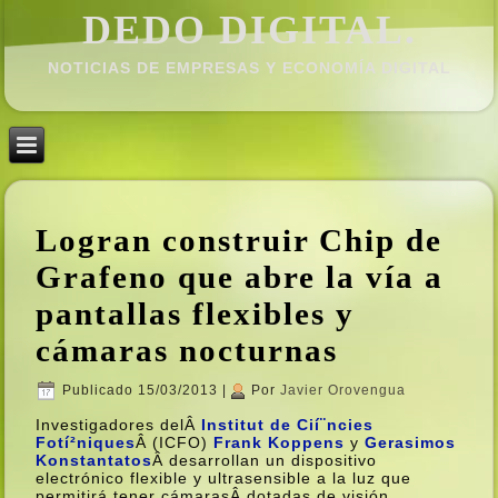
DEDO DIGITAL.
NOTICIAS DE EMPRESAS Y ECONOMÍ­A DIGITAL
Logran construir Chip de
Grafeno que abre la ví­a a
pantallas flexibles y
cámaras nocturnas
Publicado
15/03/2013
|
Por
Javier Orovengua
Investigadores delÂ
Institut de Cií¨ncies
Fotí²niques
Â (ICFO)
Frank Koppens
y
Gerasimos
Konstantatos
Â desarrollan un dispositivo
electrónico flexible y ultrasensible a la luz que
permitirá tener cámarasÂ dotadas de visión