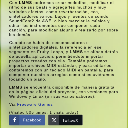
Con
LMMS
podremos crear melodí­as, modificar el
ritmo de sus beats y agregarles muchos y muy
variados efectos, como reverberación, eco,
sintetizadores varios, bajos y fuentes de sonido
SoundFont2 de AWE, o bien mezclar la música y
editar los instrumentos que componen cada
canción, para modificar alguno y realzarlo por sobre
los demás.
Cuando se habla de secuenciadores o
sintetizadores digitales, la referencia en ese
segmento es Fruity Loops, y
LMMS
se alí­nea detrás
de aquella aplicación, permitiéndote importar
proyectos creados con ella. También podremos
importar archivos MIDI estándar, y para editarlos
contaremos con un teclado MIDI en pantalla, para
componer nuestros arreglos como si estuviéramos
tocando un piano.
LMMS
se encuentra disponible de manera gratuita
en la página oficial del proyecto, con versiones para
Windows y Linux (en sus varios sabores).
Via
Freeware Genius
(Visited 805 times, 1 visits today)
Facebook
Twitter/X