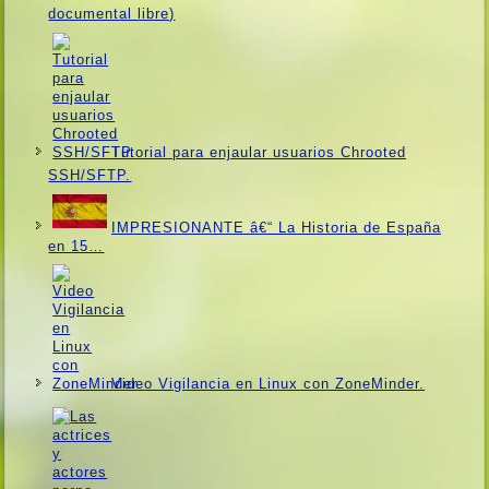
documental libre)
Tutorial para enjaular usuarios Chrooted
SSH/SFTP.
IMPRESIONANTE â€“ La Historia de España
en 15…
Video Vigilancia en Linux con ZoneMinder.