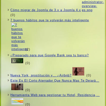
Cómo migrar de Joomla de 3.x a Joomla 4.x
(0)
7 buenos hábitos que te volverán más inteligente
(2)
¿Preparado para que Google Bank sea tu banco?
(0)
(0)
Nueva York, prostitución y… ¿Airbnb?
Este Es El Corto Aterrador Que Nunca Mas Te Dejará…
(0)
Herramienta Web para gestionar tu Hotel, Residencia,…
(0)