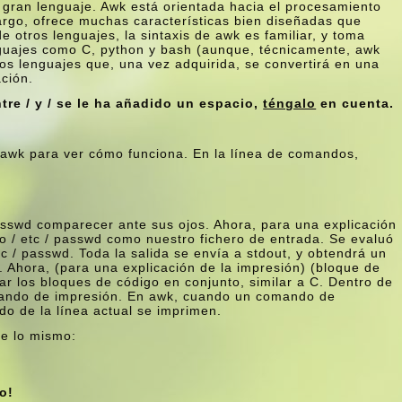
 gran lenguaje. Awk está orientada hacia el procesamiento
rgo, ofrece muchas caracterí­sticas bien diseñadas que
e otros lenguajes, la sintaxis de awk es familiar, y toma
nguajes como C, python y bash (aunque, técnicamente, awk
os lenguajes que, una vez adquirida, se convertirá en una
ación.
tre / y / se le ha añadido un espacio,
téngalo
en cuenta.
awk para ver cómo funciona. En la lí­nea de comandos,
 passwd comparecer ante sus ojos. Ahora, para una explicación
o / etc / passwd como nuestro fichero de entrada. Se evaluó
c / passwd. Toda la salida se enví­a a stdout, y obtendrá un
d. Ahora, (para una explicación de la impresión) (bloque de
par los bloques de código en conjunto, similar a C. Dentro de
mando de impresión. En awk, cuando un comando de
do de la lí­nea actual se imprimen.
te lo mismo:
o!