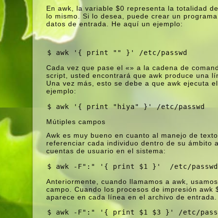
En awk, la variable $0 representa la totalidad d
lo mismo. Si lo desea, puede crear un programa 
datos de entrada. He aquí­ un ejemplo:
$ awk '{ print "" }' /etc/passwd
Cada vez que pase el «» a la cadena de comando
script, usted encontrará que awk produce una lí­
Una vez más, esto se debe a que awk ejecuta el s
ejemplo:
$ awk '{ print "hiya" }' /etc/passwd
Mútiples campos
Awk es muy bueno en cuanto al manejo de texto 
referenciar cada individuo dentro de su ámbito aw
cuentas de usuario en el sistema:
$ awk -F":" '{ print $1 }'  /etc/passwd
Anteriormente, cuando llamamos a awk, usamos l
campo. Cuando los procesos de impresión awk $
aparece en cada lí­nea en el archivo de entrada.
$ awk -F":" '{ print $1 $3 }' /etc/pass