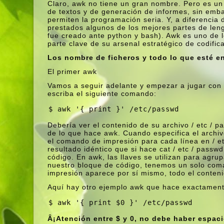
Claro, awk no tiene un gran nombre. Pero es un
de textos y de generación de informes, sin emba
permiten la programación seria. Y, a diferencia d
prestados algunos de los mejores partes de le
fue creado ante python y bash). Awk es uno de l
parte clave de su arsenal estratégico de codific
Los nombre de ficheros y todo lo que esté en
El primer awk
Vamos a seguir adelante y empezar a jugar con 
escriba el siguiente comando:
$ awk '{ print }' /etc/passwd
Deberí­a ver el contenido de su archivo / etc /
de lo que hace awk. Cuando especifica el archiv
el comando de impresión para cada lí­nea en / et
resultado idéntico que si hace cat / etc / passw
código. En awk, las llaves se utilizan para agru
nuestro bloque de código, tenemos un solo co
impresión aparece por sí­ mismo, todo el conteni
Aquí­ hay otro ejemplo awk que hace exactamen
$ awk '{ print $0 }' /etc/passwd
Â¡Atención entre $ y 0, no debe haber espaci