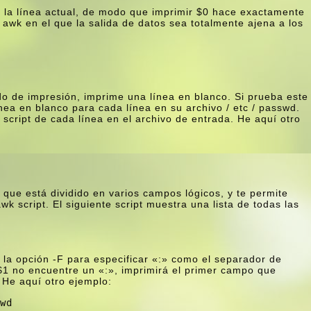
e la lí­nea actual, de modo que imprimir $0 hace exactamente
awk en el que la salida de datos sea totalmente ajena a los
 de impresión, imprime una lí­nea en blanco. Si prueba este
nea en blanco para cada lí­nea en su archivo / etc / passwd.
cript de cada lí­nea en el archivo de entrada. He aquí­ otro
que está dividido en varios campos lógicos, y te permite
k script. El siguiente script muestra una lista de todas las
a opción -F para especificar «:» como el separador de
1 no encuentre un «:», imprimirá el primer campo que
 He aquí­ otro ejemplo:
wd