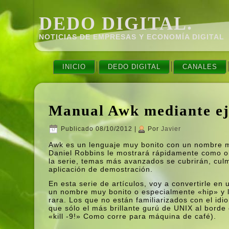
DEDO DIGITAL.
NOTICIAS DE EMPRESAS Y ECONOMÍ­A DIGITAL
INICIO
DEDO DIGITAL
CANALES
Manual Awk mediante ej
Publicado
08/10/2012
|
Por
Javier
Awk es un lenguaje muy bonito con un nombre muy
Daniel Robbins le mostrará rápidamente como o
la serie, temas más avanzados se cubrirán, cu
aplicación de demostración.
En esta serie de artí­culos, voy a convertirle e
un nombre muy bonito o especialmente «hip» y 
rara. Los que no están familiarizados con el idi
que sólo el más brillante gurú de UNIX al borde 
«kill -9!» Como corre para máquina de café).