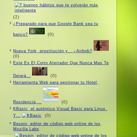
(2)
¿Preparado para que Google Bank sea tu
(0)
banco?
Nueva York, prostitución y… ¿Airbnb?
(0)
Este Es El Corto Aterrador Que Nunca Mas Te
(0)
Dejará…
Herramienta Web para gestionar tu Hotel,
(0)
Residencia,…
KBasic, el auténtico Visual Basic para Linux.
(0)
Y…
Bespin, editor de código web online de los
Mozilla Labs