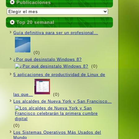
Publicaciones
Publicaciones
Top 20 semanal
Guí­a definitiva para ser un profesional…
(0)
¿Por qué desinstalo Windows 8?
(0)
5 aplicaciones de productividad de Linux de
(0)
las que…
Los alcaldes de Nueva York y San Francisco…
(0)
Los Sistemas Operativos Más Usados ​​del
Mundo