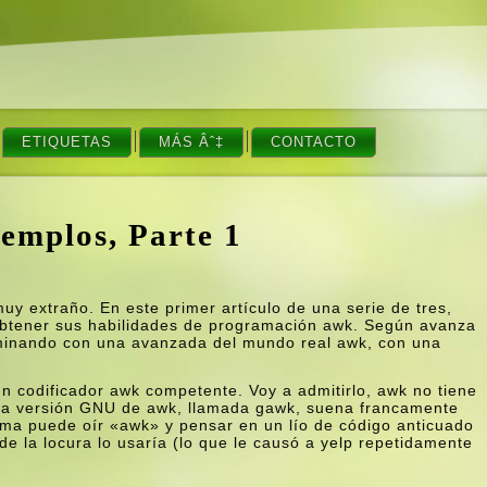
ETIQUETAS
MÁS Âˆ‡
CONTACTO
emplos, Parte 1
 extraño. En este primer artí­culo de una serie de tres,
btener sus habilidades de programación awk. Según avanza
lminando con una avanzada del mundo real awk, con una
n un codificador awk competente. Voy a admitirlo, awk no tiene
la versión GNU de awk, llamada gawk, suena francamente
oma puede oí­r «awk» y pensar en un lí­o de código anticuado
de la locura lo usarí­a (lo que le causó a yelp repetidamente