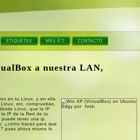
ETIQUETAS
MÁS Âˆ‡
CONTACTO
tualBox a nuestra LAN,
Box en tu Linux, y en ella
 Linux, etc, compruebas,
desde Linux, que la IP
la IP de la Red de tu
x» puede tener una ip,
plo, ¿cómo haces para que
ón? pues ahora mismo lo