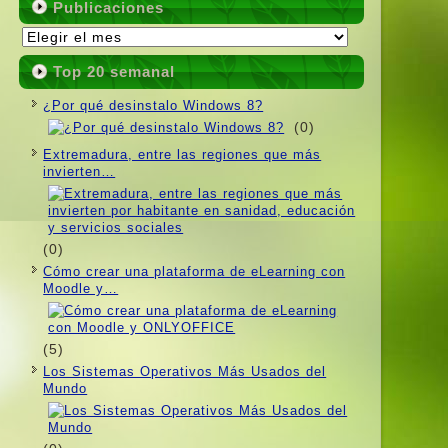
Publicaciones
Publicaciones
Top 20 semanal
¿Por qué desinstalo Windows 8?
(0)
Extremadura, entre las regiones que más
invierten…
(0)
Cómo crear una plataforma de eLearning con
Moodle y…
(5)
Los Sistemas Operativos Más Usados ​​del
Mundo