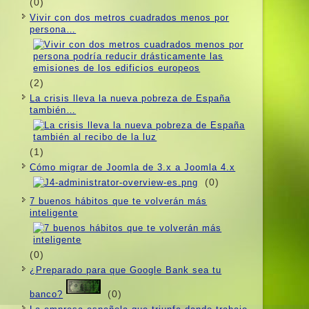
(0)
Vivir con dos metros cuadrados menos por
persona…
(2)
La crisis lleva la nueva pobreza de España
también…
(1)
Cómo migrar de Joomla de 3.x a Joomla 4.x
(0)
7 buenos hábitos que te volverán más
inteligente
(0)
¿Preparado para que Google Bank sea tu
(0)
banco?