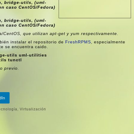
, bridge-utils, (uml-
, en caso CentOS/Fedora)
, bridge-utils, (uml-
, en caso CentOS/Fedora)
/CentOS, que utilizan apt-get y yum respectivamente.
n instalar el repositorio de
FreshRPMS
, especialmente
te se encuentra caido.
e-utils uml-utilities
ils tunctl
o previo.
dIn
ecnologí­a
,
Virtualización