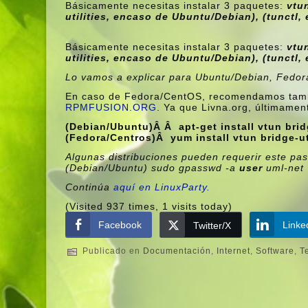
Básicamente necesitas instalar 3 paquetes:
vtun
utilities, encaso de Ubuntu/Debian), (tunctl
Básicamente necesitas instalar 3 paquetes:
vtun
utilities, encaso de Ubuntu/Debian), (tunctl
Lo vamos a explicar para Ubuntu/Debian, Fedora
En caso de Fedora/CentOS, recomendamos tambié
RPMFUSION.ORG
. Ya que Livna.org, últimamen
(Debian/Ubuntu)Â Â apt-get install vtun bridg
(Fedora/Centros)Â yum install vtun bridge-ut
Algunas distribuciones pueden requerir este pas
(Debian/Ubuntu) sudo gpasswd -a
user
uml-net
Continúa
aquí­ en LinuxParty.
(Visited 937 times, 1 visits today)
Facebook
Linke
Twitter/X
Publicado en
Documentación
,
Internet
,
Software
,
T