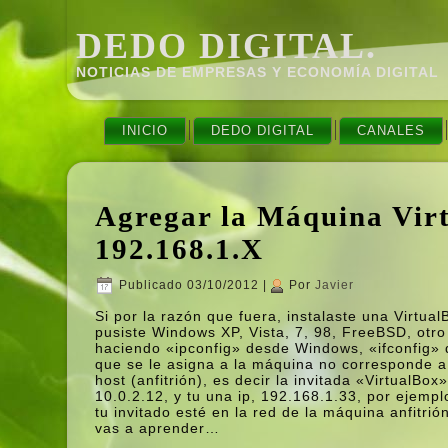
DEDO DIGITAL.
NOTICIAS DE EMPRESAS Y ECONOMÍ­A DIGITAL
INICIO
DEDO DIGITAL
CANALES
Agregar la Máquina Vir
192.168.1.X
Publicado
03/10/2012
|
Por
Javier
Si por la razón que fuera, instalaste una Virtual
pusiste Windows XP, Vista, 7, 98, FreeBSD, otro
haciendo «ipconfig» desde Windows, «ifconfig» 
que se le asigna a la máquina no corresponde a 
host (anfitrión), es decir la invitada «VirtualBo
10.0.2.12, y tu una ip, 192.168.1.33, por ejem
tu invitado esté en la red de la máquina anfitri
vas a aprender…