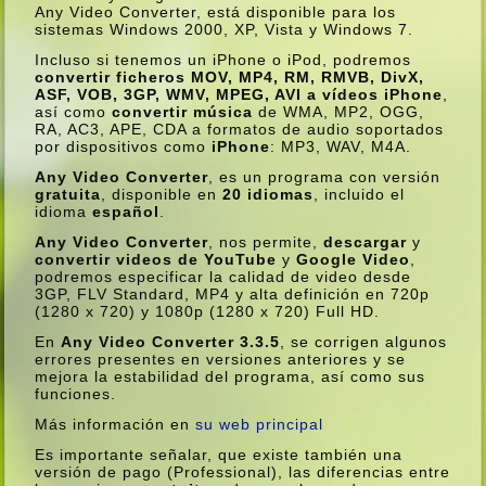
Any Video Converter, está disponible para los
sistemas Windows 2000, XP, Vista y Windows 7.
Incluso si tenemos un iPhone o iPod, podremos
convertir ficheros MOV, MP4, RM, RMVB, DivX,
ASF, VOB, 3GP, WMV, MPEG, AVI a ví­deos iPhone
,
así­ como
convertir música
de WMA, MP2, OGG,
RA, AC3, APE, CDA a formatos de audio soportados
por dispositivos como
iPhone
: MP3, WAV, M4A.
Any Video Converter
, es un programa con versión
gratuita
, disponible en
20 idiomas
, incluido el
idioma
español
.
Any Video Converter
, nos permite,
descargar
y
convertir videos de YouTube
y
Google Video
,
podremos especificar la calidad de video desde
3GP, FLV Standard, MP4 y alta definición en 720p
(1280 x 720) y 1080p (1280 x 720) Full HD.
En
Any Video Converter 3.3.5
, se corrigen algunos
errores presentes en versiones anteriores y se
mejora la estabilidad del programa, así­ como sus
funciones.
Más información en
su web principal
Es importante señalar, que existe también una
versión de pago (Professional), las diferencias entre