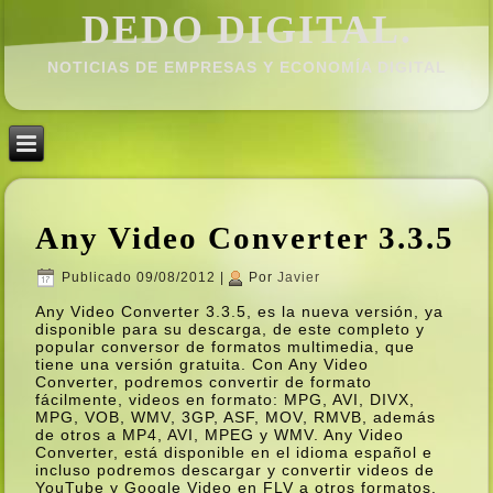
DEDO DIGITAL.
NOTICIAS DE EMPRESAS Y ECONOMÍ­A DIGITAL
Any Video Converter 3.3.5
Publicado
09/08/2012
|
Por
Javier
Any Video Converter 3.3.5, es la nueva versión, ya
disponible para su descarga, de este completo y
popular conversor de formatos multimedia, que
tiene una versión gratuita. Con Any Video
Converter, podremos convertir de formato
fácilmente, videos en formato: MPG, AVI, DIVX,
MPG, VOB, WMV, 3GP, ASF, MOV, RMVB, además
de otros a MP4, AVI, MPEG y WMV. Any Video
Converter, está disponible en el idioma español e
incluso podremos descargar y convertir videos de
YouTube y Google Video en FLV a otros formatos.