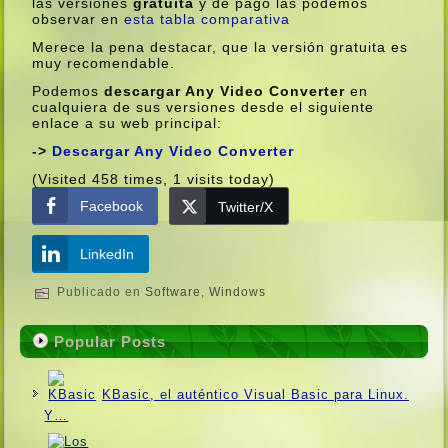
las versiones
gratuita
y de pago las podemos
observar en
esta tabla comparativa
Merece la pena destacar, que la versión gratuita es
muy recomendable.
Podemos
descargar Any Video Converter
en
cualquiera de sus versiones desde el siguiente
enlace a su web principal:
->
Descargar Any Video Converter
(Visited 458 times, 1 visits today)
Facebook
Twitter/X
LinkedIn
Publicado en
Software
,
Windows
Popular Posts
KBasic, el auténtico Visual Basic para Linux.
Y…