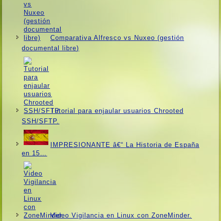
Comparativa Alfresco vs Nuxeo (gestión
documental libre)
Tutorial para enjaular usuarios Chrooted
SSH/SFTP.
IMPRESIONANTE â€“ La Historia de España
en 15…
Video Vigilancia en Linux con ZoneMinder.