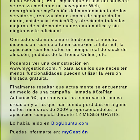
como Servicio). Esto implica que el uso del software
se realiza mediante un navegador Web,
encargándose myGestión del mantenimiento de los
servidores, realización de copias de seguridad a
diario, asistencia técnicaâ€¦ y ofreciendo todas las
mejoras de sistema de manera automática y sin
ningún coste adicional.
Con este sistema siempre tendremos a nuestra
disposición, con sólo tener conexión a Internet, la
aplicación con los datos en tiempo real de stock de
almacén, pedidos de la Tienda Online, etc.
Podemos ver una demostración en
www.mygestion.com. Y para aquellos que necesiten
menos funcionalidades pueden utilizar la versión
limitada gratuita.
Finalmente resaltar que actualmente se encuentran
en medio de una campaña, llamada â€œPlan
Anticrisisâ€, que apoya a las empresas de nueva
creación y a las que han tenido pérdidas en alguno
de los trimestres de 2009 proporcionándoles la
aplicación completa durante 12 MESES GRATIS.
Lo habí­a leido en
BlogUbuntu.com
Puedes informarte en:
myGestión