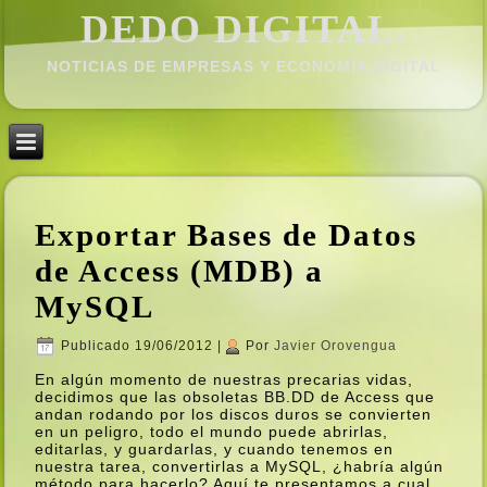
DEDO DIGITAL.
NOTICIAS DE EMPRESAS Y ECONOMÍ­A DIGITAL
Exportar Bases de Datos
de Access (MDB) a
MySQL
Publicado
19/06/2012
|
Por
Javier Orovengua
En algún momento de nuestras precarias vidas,
decidimos que las obsoletas BB.DD de Access que
andan rodando por los discos duros se convierten
en un peligro, todo el mundo puede abrirlas,
editarlas, y guardarlas, y cuando tenemos en
nuestra tarea, convertirlas a MySQL, ¿habrí­a algún
método para hacerlo? Aquí­ te presentamos a cual