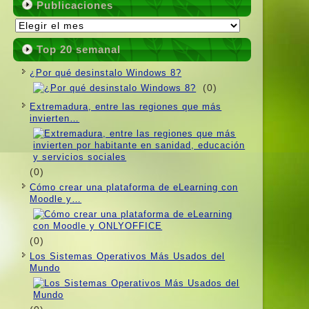
Publicaciones
Publicaciones
Top 20 semanal
¿Por qué desinstalo Windows 8?
(0)
Extremadura, entre las regiones que más
invierten…
(0)
Cómo crear una plataforma de eLearning con
Moodle y…
(0)
Los Sistemas Operativos Más Usados ​​del
Mundo