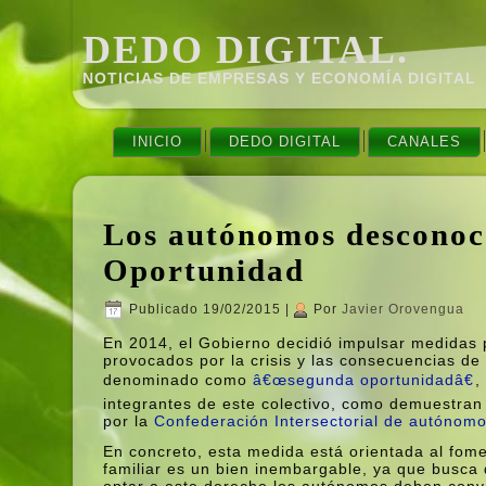
DEDO DIGITAL.
NOTICIAS DE EMPRESAS Y ECONOMÍ­A DIGITAL
INICIO
DEDO DIGITAL
CANALES
Los autónomos desconoce
Oportunidad
Publicado
19/02/2015
|
Por
Javier Orovengua
En 2014, el Gobierno decidió impulsar medidas p
provocados por la crisis y las consecuencias d
denominado como
â€œsegunda oportunidadâ€
,
integrantes de este colectivo, como demuestran
por la
Confederación Intersectorial de autónomo
En concreto, esta medida está orientada al fom
familiar es un bien inembargable, ya que busca d