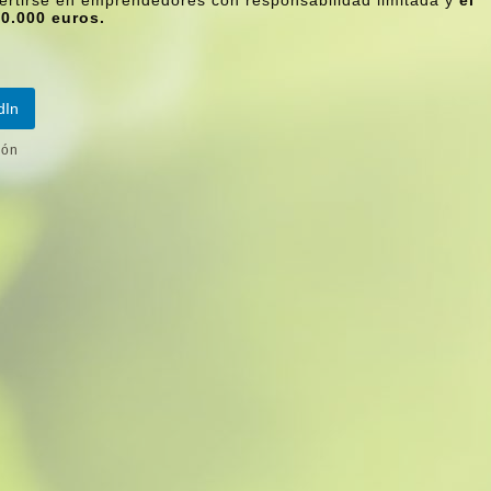
ertirse en emprendedores con responsabilidad limitada y
el
0.000 euros.
dIn
ión