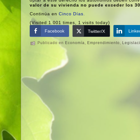
optar a este derecho los autónomos deben conv
valor de su vivienda no puede exceder los 30
Continúa en
Cinco Dí­as.
(Visited 1.001 times, 1 visits today)
Facebook
Linke
Twitter/X
Publicado en
Economí­a
,
Emprendimiento
,
Legislac