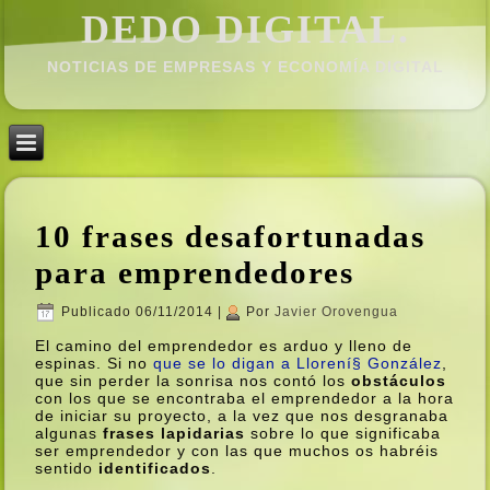
DEDO DIGITAL.
NOTICIAS DE EMPRESAS Y ECONOMÍ­A DIGITAL
10 frases desafortunadas
para emprendedores
Publicado
06/11/2014
|
Por
Javier Orovengua
El camino del emprendedor es arduo y lleno de
espinas. Si no
que se lo digan a Llorení§ González
,
que sin perder la sonrisa nos contó los
obstáculos
con los que se encontraba el emprendedor a la hora
de iniciar su proyecto, a la vez que nos desgranaba
algunas
frases lapidarias
sobre lo que significaba
ser emprendedor y con las que muchos os habréis
sentido
identificados
.