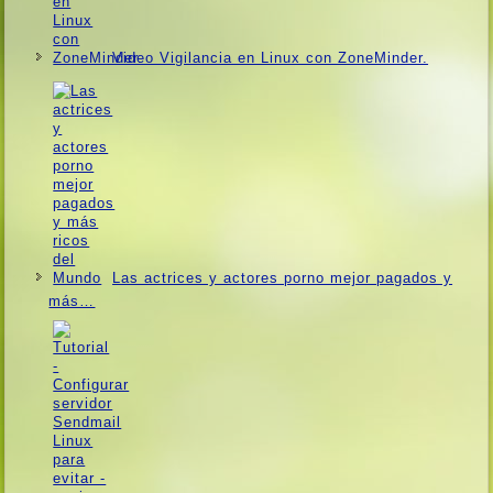
Video Vigilancia en Linux con ZoneMinder.
Las actrices y actores porno mejor pagados y
más…