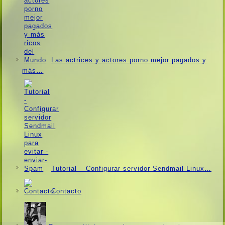
Las actrices y actores porno mejor pagados y
más…
Tutorial – Configurar servidor Sendmail Linux…
Contacto