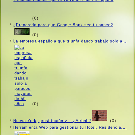
(0)
¿Preparado para que Google Bank sea tu banco?
(0)
La empresa española que triunfa dando trabajo solo a…
(0)
(0)
Nueva York, prostitución y… ¿Airbnb?
Herramienta Web para gestionar tu Hotel, Residencia,…