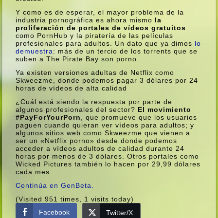
Y como es de esperar, el mayor problema de la
industria pornográfica es ahora mismo
la
proliferación de portales de ví­deos gratuitos
como PornHub y la piraterí­a de las pelí­culas
profesionales para adultos. Un dato que ya dimos
lo
demuestra
: más de un tercio de los torrents que se
suben a The Pirate Bay son porno.
Ya existen versiones adultas de Netflix como
Skweezme, donde podemos pagar 3 dólares por 24
horas de ví­deos de alta calidad
¿Cuál está siendo la respuesta por parte de
algunos profesionales del sector?
El movimiento
#PayForYourPorn
, que promueve que los usuarios
paguen cuando quieran ver ví­deos para adultos; y
algunos sitios web como Skweezme que vienen a
ser un «Netflix porno» desde donde podemos
acceder a ví­deos adultos de calidad durante 24
horas por menos de 3 dólares. Otros portales como
Wicked Pictures también lo hacen por 29,99 dólares
cada mes.
Continúa en GenBeta.
(Visited 951 times, 1 visits today)
Facebook
Twitter/X