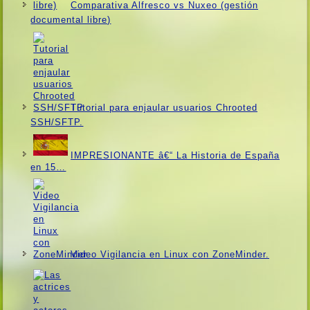
Comparativa Alfresco vs Nuxeo (gestión
documental libre)
Tutorial para enjaular usuarios Chrooted
SSH/SFTP.
IMPRESIONANTE â€“ La Historia de España
en 15…
Video Vigilancia en Linux con ZoneMinder.