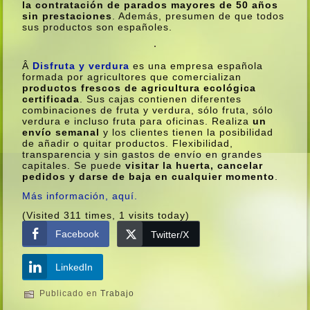
la contratación de parados mayores de 50 años
sin prestaciones
. Además, presumen de que todos
sus productos son españoles.
Â
Disfruta y verdura
es una empresa española
formada por agricultores que comercializan
productos frescos de agricultura ecológica
certificada
. Sus cajas contienen diferentes
combinaciones de fruta y verdura, sólo fruta, sólo
verdura e incluso fruta para oficinas. Realiza
un
enví­o semanal
y los clientes tienen la posibilidad
de añadir o quitar productos. Flexibilidad,
transparencia y sin gastos de enví­o en grandes
capitales. Se puede
visitar la huerta, cancelar
pedidos y darse de baja en cualquier momento
.
Más información, aquí­.
(Visited 311 times, 1 visits today)
Facebook
Twitter/X
LinkedIn
Publicado en
Trabajo