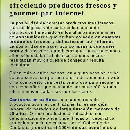
ofreciendo productos frescos y
gourmet por Internet
La posibilidad de comprar productos más frescos,
más ecológicos y de saltarse la cadena de
distribución ha atraí­do en los últimos años a miles
de
consumidores que se han volcado en comprar
productos frescos y delicatessen por Internet
.
La posibilidad de hacer sus
compras a cualquier
hora
y de acceder a productos que hasta hace unos
años sólo estaban al alcance de unos pocos o
resultaban muy difí­ciles de conseguir resulta
tentadora.
Quien más o quien menos, en alguna ocasión se ha
dejado convencer por una oferta de vinos en la web
o ha compuesto una cesta primorosa para regalar a
una compañera que acaba de ser madreâ€¦ y todo
ello sin mover nada más que los dedos.
Cantabria en tu Boca
es una empresa de
productos gourmet centrada en la
reinserción
laboral de parados de larga duración mayores de
50 años
. Ofrece productos certificados, con
denominación de origen, identificación geográfica
protegida o sello de calidad por el Gobierno de
Cantabria y
destina el 100% de sus beneficios a