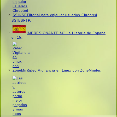
Tutorial para enjaular usuarios Chrooted
SSH/SFTP.
IMPRESIONANTE â€“ La Historia de España
en 15…
Video Vigilancia en Linux con ZoneMinder.