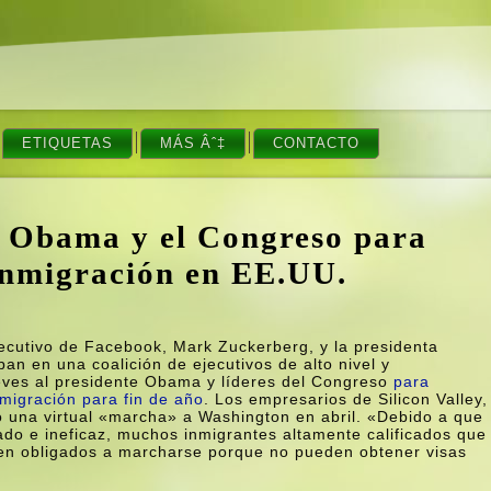
ETIQUETAS
MÁS Âˆ‡
CONTACTO
 a Obama y el Congreso para
 inmigración en EE.UU.
jecutivo de Facebook, Mark Zuckerberg, y la presidenta
an en una coalición de ejecutivos de alto nivel y
eves al presidente Obama y lí­deres del Congreso
para
nmigración para fin de año
. Los empresarios de Silicon Valley,
o una virtual «marcha» a Washington en abril. «Debido a que
ado e ineficaz, muchos inmigrantes altamente calificados que
en obligados a marcharse porque no pueden obtener visas