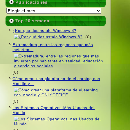
Publicaciones
Publicaciones
Top 20 semanal
¿Por qué desinstalo Windows 8?
(0)
Extremadura, entre las regiones que más
invierten…
(0)
Cómo crear una plataforma de eLearning con
Moodle y…
(5)
Los Sistemas Operativos Más Usados ​​del
Mundo