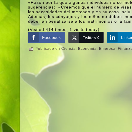
«Razón por la que algunos individuos no se mole
sugerencias:. «Creemos que el número de visas 
las necesidades del mercado y en su caso inclui
Además, los cónyuges y los niños no deben impu
deberí­an penalizarse a los matrimonios o la fami
(Visited 414 times, 1 visits today)
Facebook
Linke
Twitter/X
Publicado en
Ciencia
,
Economí­a
,
Empresa
,
Finanz