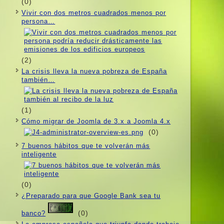
(0)
Vivir con dos metros cuadrados menos por
persona…
(2)
La crisis lleva la nueva pobreza de España
también…
(1)
Cómo migrar de Joomla de 3.x a Joomla 4.x
(0)
7 buenos hábitos que te volverán más
inteligente
(0)
¿Preparado para que Google Bank sea tu
(0)
banco?