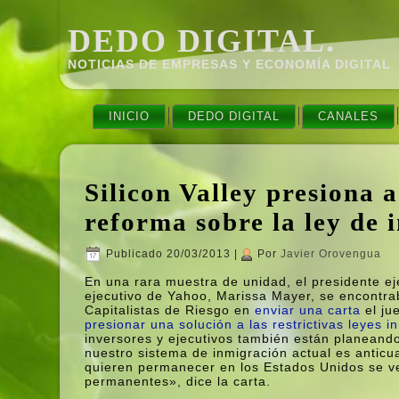
DEDO DIGITAL.
NOTICIAS DE EMPRESAS Y ECONOMÍ­A DIGITAL
INICIO
DEDO DIGITAL
CANALES
Silicon Valley presiona
reforma sobre la ley de
Publicado
20/03/2013
|
Por
Javier Orovengua
En una rara muestra de unidad, el presidente e
ejecutivo de Yahoo, Marissa Mayer, se encontrab
Capitalistas de Riesgo en
enviar una carta
el ju
presionar una solución a las restrictivas leyes i
inversores y ejecutivos también están planeand
nuestro sistema de inmigración actual es anticu
quieren permanecer en los Estados Unidos se v
permanentes», dice la carta.