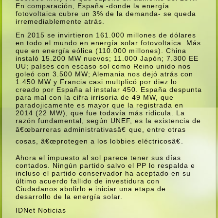
En comparación, España -donde la energí­a
fotovoltaica cubre un 3% de la demanda- se queda
irremediablemente atrás.
En 2015 se invirtieron 161.000 millones de dólares
en todo el mundo en energí­a solar fotovoltaica. Más
que en energí­a eólica (110.000 millones). China
instaló 15.200 MW nuevos; 11.000 Japón; 7.300 EE
UU; paí­ses con escaso sol como Reino unido nos
goleó con 3.500 MW; Alemania nos dejó atrás con
1.450 MW y Francia casi multplicó por diez lo
creado por España al instalar 450. España despunta
para mal con la cifra irrisoria de 49 MW, que
paradojicamente es mayor que la registrada en
2014 (22 MW), que fue todaví­a más ridicula. La
razón fundamental, según UNEF, es la existencia de
â€œbarreras administrativasâ€ que, entre otras
cosas, â€œprotegen a los lobbies eléctricosâ€.
Ahora el impuesto al sol parece tener sus dí­as
contados. Ningún partido salvo el PP lo respalda e
incluso el partido conservador ha aceptado en su
último acuerdo fallido de investidura con
Ciudadanos abolirlo e iniciar una etapa de
desarrollo de la energí­a solar.
IDNet Noticias