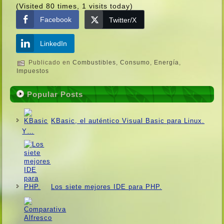
(Visited 80 times, 1 visits today)
Facebook
Twitter/X
LinkedIn
Publicado en
Combustibles
,
Consumo
,
Energí­a
,
Impuestos
Popular Posts
KBasic, el auténtico Visual Basic para Linux.
Y…
Los siete mejores IDE para PHP.