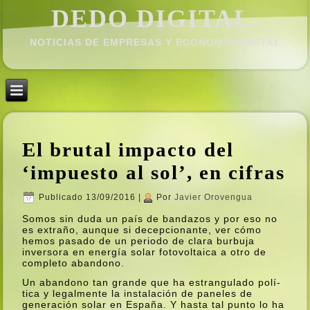
DEDO DIGITAL.
NOTICIAS DE EMPRESAS Y ECONOMÍ­A DIGITAL
El brutal impacto del
‘impuesto al sol’, en cifras
Publicado
13/09/2016
|
Por
Javier Orovengua
Somos sin duda un paí­s de bandazos y por eso no
es extraño, aunque si decepcionante, ver cómo
hemos pasado de un periodo de clara burbuja
inversora en energí­a solar fotovoltaica a otro de
completo abandono.
Un abandono tan grande que ha estrangulado polí­
tica y legalmente la instalación de paneles de
generación solar en España. Y hasta tal punto lo ha