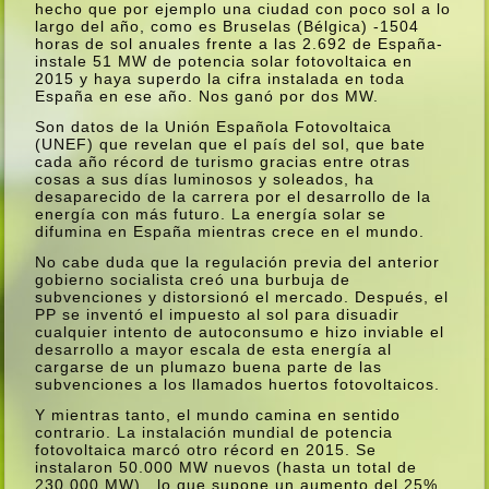
hecho que por ejemplo una ciudad con poco sol a lo
largo del año, como es Bruselas (Bélgica) -1504
horas de sol anuales frente a las 2.692 de España-
instale 51 MW de potencia solar fotovoltaica en
2015 y haya superdo la cifra instalada en toda
España en ese año. Nos ganó por dos MW.
Son datos de la Unión Española Fotovoltaica
(UNEF) que revelan que el paí­s del sol, que bate
cada año récord de turismo gracias entre otras
cosas a sus dí­as luminosos y soleados, ha
desaparecido de la carrera por el desarrollo de la
energí­a con más futuro. La energí­a solar se
difumina en España mientras crece en el mundo.
No cabe duda que la regulación previa del anterior
gobierno socialista creó una burbuja de
subvenciones y distorsionó el mercado. Después, el
PP se inventó el impuesto al sol para disuadir
cualquier intento de autoconsumo e hizo inviable el
desarrollo a mayor escala de esta energí­a al
cargarse de un plumazo buena parte de las
subvenciones a los llamados huertos fotovoltaicos.
Y mientras tanto, el mundo camina en sentido
contrario. La instalación mundial de potencia
fotovoltaica marcó otro récord en 2015. Se
instalaron 50.000 MW nuevos (hasta un total de
230.000 MW) , lo que supone un aumento del 25%.