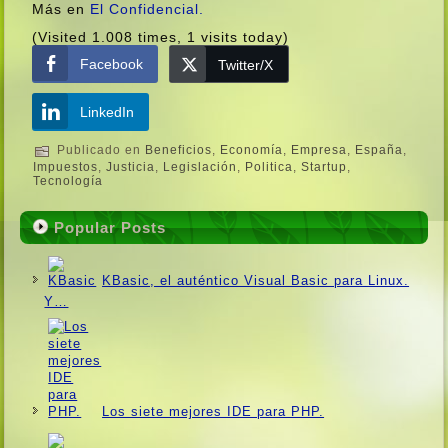
Más en
El Confidencial.
(Visited 1.008 times, 1 visits today)
Facebook
Twitter/X
LinkedIn
Publicado en
Beneficios
,
Economí­a
,
Empresa
,
España
,
Impuestos
,
Justicia
,
Legislación
,
Politica
,
Startup
,
Tecnologí­a
Popular Posts
KBasic, el auténtico Visual Basic para Linux.
Y…
Los siete mejores IDE para PHP.