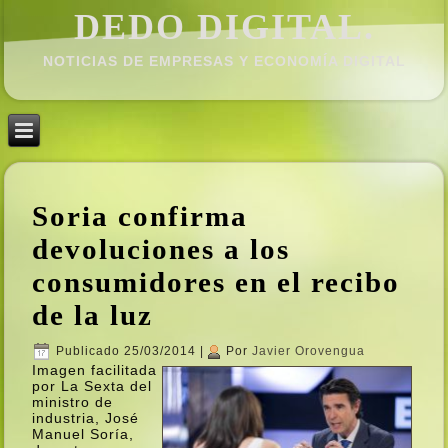
DEDO DIGITAL.
NOTICIAS DE EMPRESAS Y ECONOMÍ­A DIGITAL
Soria confirma
devoluciones a los
consumidores en el recibo
de la luz
Publicado
25/03/2014
|
Por
Javier Orovengua
Imagen facilitada
por La Sexta del
ministro de
industria, José
Manuel Sorí­a,