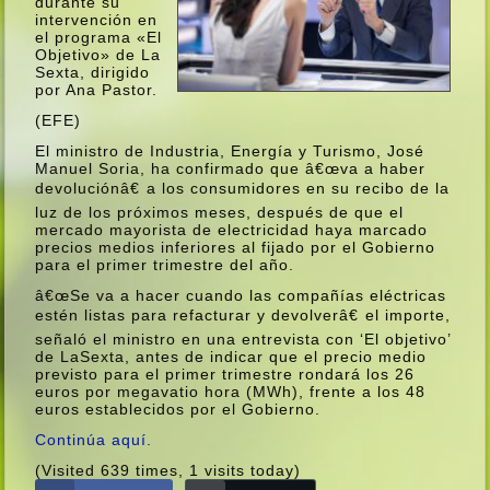
durante su
intervención en
el programa «El
Objetivo» de La
Sexta, dirigido
por Ana Pastor.
(EFE)
El ministro de Industria, Energí­a y Turismo, José
Manuel Soria, ha confirmado que â€œva a haber
devoluciónâ€ a los consumidores en su recibo de la
luz de los próximos meses, después de que el
mercado mayorista de electricidad haya marcado
precios medios inferiores al fijado por el Gobierno
para el primer trimestre del año.
â€œSe va a hacer cuando las compañí­as eléctricas
estén listas para refacturar y devolverâ€ el importe,
señaló el ministro en una entrevista con ‘El objetivo’
de LaSexta, antes de indicar que el precio medio
previsto para el primer trimestre rondará los 26
euros por megavatio hora (MWh), frente a los 48
euros establecidos por el Gobierno.
Continúa aquí­.
(Visited 639 times, 1 visits today)