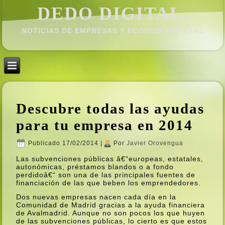
DEDO DIGITAL.
NOTICIAS DE EMPRESAS Y ECONOMÍ­A DIGITAL
Descubre todas las ayudas
para tu empresa en 2014
Publicado
17/02/2014
|
Por
Javier Orovengua
Las subvenciones públicas â€“europeas, estatales,
autonómicas, préstamos blandos o a fondo
perdidoâ€“ son una de las principales fuentes de
financiación de las que beben los emprendedores.
Dos nuevas empresas nacen cada dí­a en la
Comunidad de Madrid gracias a la ayuda financiera
de Avalmadrid. Aunque no son pocos los que huyen
de las subvenciones públicas, lo cierto es que estos