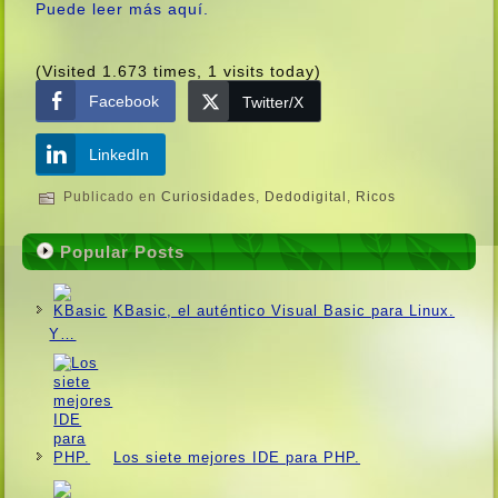
Puede leer más aquí­.
(Visited 1.673 times, 1 visits today)
Facebook
Twitter/X
LinkedIn
Publicado en
Curiosidades
,
Dedodigital
,
Ricos
Popular Posts
KBasic, el auténtico Visual Basic para Linux.
Y…
Los siete mejores IDE para PHP.