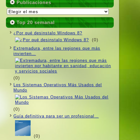
Publicaciones
Publicaciones
Top 20 semanal
¿Por qué desinstalo Windows 8?
(0)
Extremadura, entre las regiones que más
invierten…
(0)
Los Sistemas Operativos Más Usados ​​del
Mundo
(0)
Guí­a definitiva para ser un profesional…
(0)