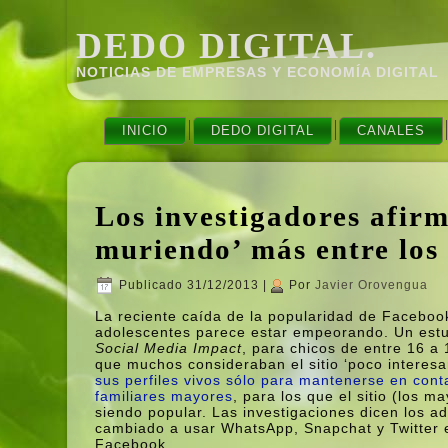
DEDO DIGITAL.
NOTICIAS DE EMPRESAS Y ECONOMÍ­A DIGITAL
INICIO
DEDO DIGITAL
CANALES
Los investigadores afir
muriendo’ más entre los
Publicado
31/12/2013
|
Por
Javier Orovengua
La reciente caí­da de la popularidad de Faceboo
adolescentes parece estar empeorando. Un estu
Social Media Impact
, para chicos de entre 16 a
que muchos consideraban el sitio ‘poco intere
sus perfiles vivos sólo para mantenerse en cont
familiares mayores
, para los que el sitio (los m
siendo popular. Las investigaciones dicen los a
cambiado a usar WhatsApp, Snapchat y Twitter 
Facebook.