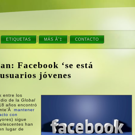
ETIQUETAS
MÁS Âˆ‡
CONTACTO
man: Facebook ‘se está
 usuarios jóvenes
k entre los
dio de la
Global
 18 años encontró
sante’Â
mantener
acto con
ayores) sigue
dolescentes han
en lugar de