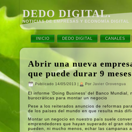
DEDO DIGITAL.
NOTICIAS DE EMPRESAS Y ECONOMÍ­A DIGITAL
INICIO
DEDO DIGITAL
CANALES
Abrir una nueva empres
que puede durar 9 meses
Publicado
14/05/2013
|
Por
Javier Orovengua
El informe ‘Doing Business’ del Banco Mundial, 
burocráticas para montar un negocio
Pese a los reiterados anuncios de reformas para
de los paí­ses del mundo en que resulta más difí
Montar un negocio en nuestro paí­s suele conver
emprendedores que hayan superado el gran obstá
pueden, ni mucho menos, echar las campanas al