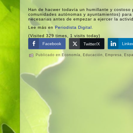
Han de hacwer todaví­a un humillante y costoso p
comunidades autónomas y ayuntamientos) para 
necesarias antes de empezar a ejercer la activi
Lee más en
Periodista Digital.
(Visited 329 times, 1 visits today)
Facebook
Linke
Twitter/X
Publicado en
Economí­a
,
Educación
,
Empresa
,
Esp