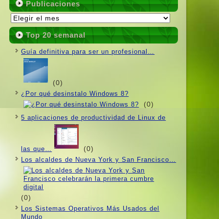
Publicaciones
Publicaciones
Top 20 semanal
Guí­a definitiva para ser un profesional…
(0)
¿Por qué desinstalo Windows 8?
(0)
5 aplicaciones de productividad de Linux de
(0)
las que…
Los alcaldes de Nueva York y San Francisco…
(0)
Los Sistemas Operativos Más Usados ​​del
Mundo