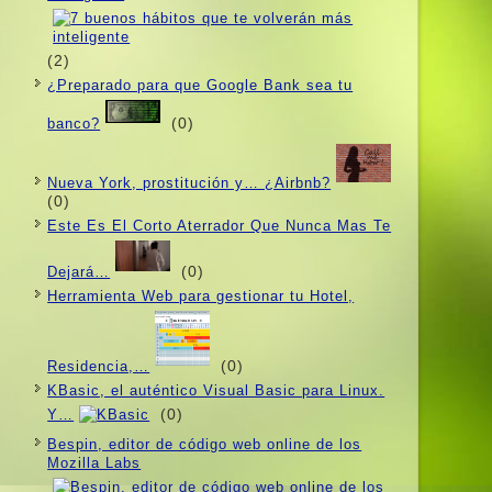
(2)
¿Preparado para que Google Bank sea tu
(0)
banco?
Nueva York, prostitución y… ¿Airbnb?
(0)
Este Es El Corto Aterrador Que Nunca Mas Te
(0)
Dejará…
Herramienta Web para gestionar tu Hotel,
(0)
Residencia,…
KBasic, el auténtico Visual Basic para Linux.
(0)
Y…
Bespin, editor de código web online de los
Mozilla Labs