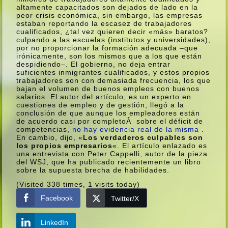
altamente capacitados son dejados de lado en la
peor crisis económica, sin embargo, las empresas
estaban reportando la escasez de trabajadores
cualificados, ¿tal vez quieren decir «más» baratos?
culpando a las escuelas (institutos y universidades),
por no proporcionar la formación adecuada –que
irónicamente, son los mismos que a los que están
despidiendo–. El gobierno, no deja entrar
suficientes inmigrantes cualificados, y estos propios
trabajadores son con demasiada frecuencia, los que
bajan el volumen de buenos empleos con buenos
salarios. El autor del artí­culo, es un experto en
cuestiones de empleo y de gestión, llegó a la
conclusión de que aunque los empleadores están
de acuerdo casi por completoÂ sobre el déficit de
competencias,
no hay evidencia real de la misma
.
En cambio, dijo, «
Los verdaderos culpables son
los propios empresarios
«. El artí­culo enlazado es
una entrevista con Peter Cappelli, autor de la pieza
del WSJ, que ha publicado recientemente un libro
sobre la supuesta brecha de habilidades.
(Visited 338 times, 1 visits today)
Facebook
Twitter/X
LinkedIn