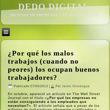
DEDO DIGITAL.
NOTICIAS DE EMPRESAS Y ECONOMÍ­A DIGITAL
¿Por qué los malos
trabajos (cuando no
peores) los ocupan buenos
trabajadores?
Publicado
07/05/2013
|
Por
Javier Orovengua
En octubre, apareció un artí­culo en The Wall Street
Journal con el tí­tulo «
¿Por qué las empresas no
están consiguiendo a los empleados que
necesitan?
«. El artí­culo señala que a pesar de los
millones de trabajadores altamente cualificados y