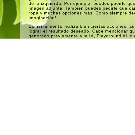
de la izquierda. Por ejemplo, puedes pedirle q
imagen adjunta. También puedes pedirle que cam
ropa y muchas opciones más. Como siempre decim
imaginación!
La herramienta realiza bien ciertas acciones, a
lograr el resultado deseado. Cabe mencionar qu
generado previamente a la IA, Playground AI lo 
queremos editar imágenes de entorno u objetos
Además de añadir elementos, también podemos pe
forma, podrás retocar el rostro, eliminar el fond
queremos que aparezcan en la foto, etc. Para hac
agregue los elementos que no desea en la imagen
La herramienta hace algunas cosas bien, pero e
el resultado deseado, especialmente al eliminar
sorprendente que puedas editar tus fotos con la 
cuadros de texto para agregar y eliminar elem
efecto se acerque más o menos a la imagen origin
proporcionamos para que la versión se vea más 
Cinco sitios que ahora puedes pintar con IA y con
Otra opción para nosotros es aumentar el númer
embargo, esto da como resultado tiempos de pro
unos segundos en mostrar el resultado. Finalme
resultado se vea como la imagen que editamos 