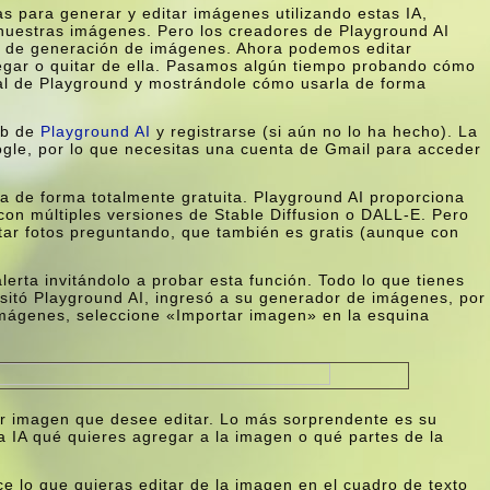
s para generar y editar imágenes utilizando estas IA,
 nuestras imágenes. Pero los creadores de Playground AI
ta de generación de imágenes. Ahora podemos editar
egar o quitar de ella. Pasamos algún tiempo probando cómo
icial de Playground y mostrándole cómo usarla de forma
web de
Playground AI
y registrarse (si aún no lo ha hecho). La
ogle, por lo que necesitas una cuenta de Gmail para acceder
ta de forma totalmente gratuita. Playground AI proporciona
n múltiples versiones de Stable Diffusion o DALL-E. Pero
ditar fotos preguntando, que también es gratis (aunque con
alerta invitándolo a probar esta función. Todo lo que tienes
isitó Playground AI, ingresó a su generador de imágenes, por
 imágenes, seleccione «Importar imagen» en la esquina
ier imagen que desee editar. Lo más sorprendente es su
la IA qué quieres agregar a la imagen o qué partes de la
e lo que quieras editar de la imagen en el cuadro de texto