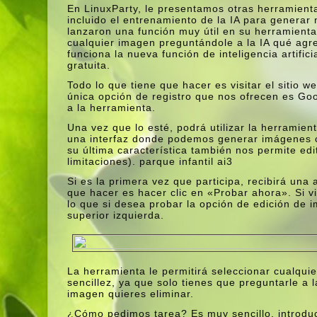
En LinuxParty, le presentamos otras herramienta
incluido el entrenamiento de la IA para generar
lanzaron una función muy útil en su herramien
cualquier imagen preguntándole a la IA qué agr
funciona la nueva función de inteligencia artif
gratuita.
Todo lo que tiene que hacer es visitar el sitio 
única opción de registro que nos ofrecen es Go
a la herramienta.
Una vez que lo esté, podrá utilizar la herramien
una interfaz donde podemos generar imágenes co
su última caracterí­stica también nos permite e
limitaciones). parque infantil ai3
Si es la primera vez que participa, recibirá una 
que hacer es hacer clic en «Probar ahora». Si v
lo que si desea probar la opción de edición de
superior izquierda.
La herramienta le permitirá seleccionar cualqu
sencillez, ya que solo tienes que preguntarle a 
imagen quieres eliminar.
¿Cómo pedimos tarea? Es muy sencillo, introduc