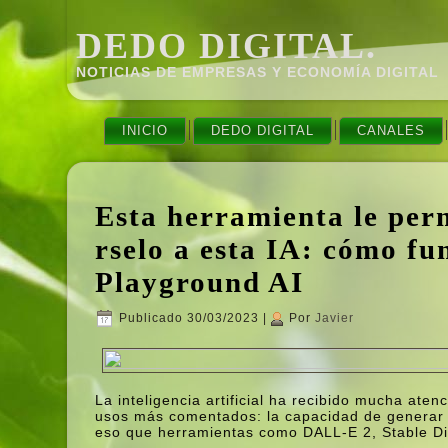
DEDO DIGITAL.
NOTICIAS DE EMPRESAS Y ECONOMÍ­A DIGITAL
INICIO
DEDO DIGITAL
CANALES
Esta herramienta le perm
rselo a esta IA: cómo fu
Playground AI
Publicado
30/03/2023
|
Por
Javier
La inteligencia artificial ha recibido mucha ate
usos más comentados: la capacidad de generar i
eso que herramientas como DALL-E 2, Stable Dif