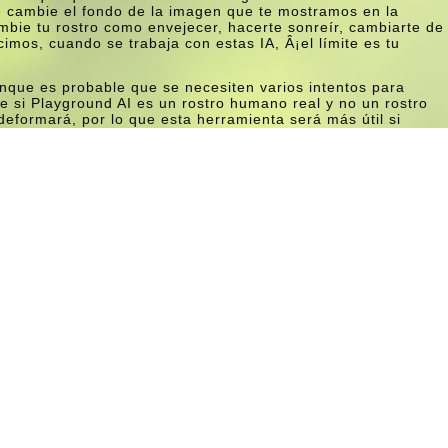
ue cambie el fondo de la imagen que te mostramos en la
bie tu rostro como envejecer, hacerte sonreí­r, cambiarte de
os, cuando se trabaja con estas IA, Â¡el lí­mite es tu
unque es probable que se necesiten varios intentos para
e si Playground AI es un rostro humano real y no un rostro
deformará, por lo que esta herramienta será más útil si
.
dirle a la IA que elimine partes de la imagen. De esta
o de la foto, incluso eliminar a las personas que no
er esto, active el interruptor «Eliminar de la imagen» y
 en el cuadro de texto a continuación. parque infantil ai6
s probable que se necesiten algunos intentos para obtener
 objetos de la imagen. Sin embargo, sigue siendo
misma facilidad con solo pedí­rselo a la IA. Además de los
entos, también podemos editar parámetros que hacen que el
al, o editar el efecto de las instrucciones que
o menos original. imagen. Menos de lo descrito.
vertirte en un artista
o de pasos para aumentar el detalle de la imagen. Sin
cesamiento más largos. Por lo general, la imagen tarda
nte, también podemos cambiar la semilla para que el
anteriormente en esta herramienta.