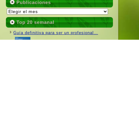
Publicaciones
Publicaciones
Top 20 semanal
Guí­a definitiva para ser un profesional…
(0)
¿Por qué desinstalo Windows 8?
(0)
5 aplicaciones de productividad de Linux de
(0)
las que…
Los alcaldes de Nueva York y San Francisco…
(0)
Los Sistemas Operativos Más Usados ​​del
Mundo