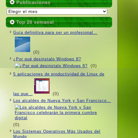
Publicaciones
Publicaciones
Top 20 semanal
Guí­a definitiva para ser un profesional…
(0)
¿Por qué desinstalo Windows 8?
(0)
5 aplicaciones de productividad de Linux de
(0)
las que…
Los alcaldes de Nueva York y San Francisco…
(0)
Los Sistemas Operativos Más Usados ​​del
Mundo