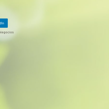
dIn
Negocios