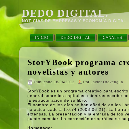
DEDO DIGITAL.
NOTICIAS DE EMPRESAS Y ECONOMÍ­A DIGITAL
INICIO
DEDO DIGITAL
CANALES
StorYBook programa crea
novelistas y autores
Publicado
18/06/2012
|
Por
Javier Orovengua
StorYBook es un programa creativo para escritor
general sobre los capí­tulos, mientras escribe u
la estructuración de su libro.
El nombre de los dí­as se han añadido en los li
ha actualizado a 1.0.74 (2008-06-21). La herram
extensas. La presentación y la entrada de los v
puede cambiar. La corrección ortográfica se ha 
Homepage: