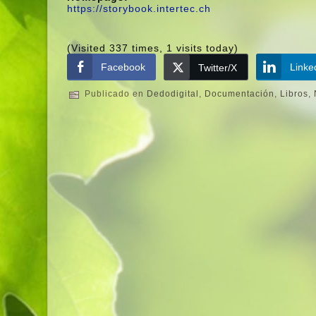
https://storybook.intertec.ch
(Visited 337 times, 1 visits today)
Facebook
Linke
Twitter/X
Publicado en
Dedodigital
,
Documentación
,
Libros
,