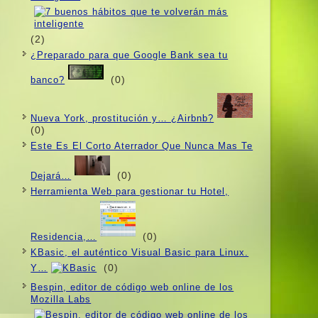
(2)
¿Preparado para que Google Bank sea tu
(0)
banco?
Nueva York, prostitución y… ¿Airbnb?
(0)
Este Es El Corto Aterrador Que Nunca Mas Te
(0)
Dejará…
Herramienta Web para gestionar tu Hotel,
(0)
Residencia,…
KBasic, el auténtico Visual Basic para Linux.
(0)
Y…
Bespin, editor de código web online de los
Mozilla Labs