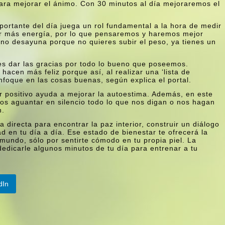
ara mejorar el ánimo. Con 30 minutos al dí­a mejoraremos el
ortante del dí­a juega un rol fundamental a la hora de medir
er más energí­a, por lo que pensaremos y haremos mejor
e no desayuna porque no quieres subir el peso, ya tienes un
 es dar las gracias por todo lo bueno que poseemos.
acen más feliz porque así­, al realizar una ‘lista de
nfoque en las cosas buenas, según explica el portal.
r positivo ayuda a mejorar la autoestima. Además, en este
os aguantar en silencio todo lo que nos digan o nos hagan
n.
a directa para encontrar la paz interior, construir un diálogo
d en tu dí­a a dí­a. Ese estado de bienestar te ofrecerá la
 mundo, sólo por sentirte cómodo en tu propia piel. La
dedicarle algunos minutos de tu dí­a para entrenar a tu
dIn