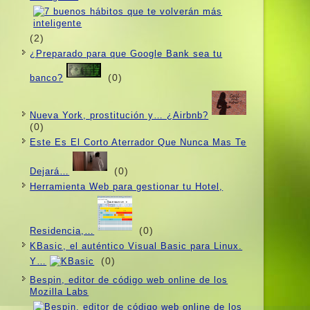
(2)
¿Preparado para que Google Bank sea tu
(0)
banco?
Nueva York, prostitución y… ¿Airbnb?
(0)
Este Es El Corto Aterrador Que Nunca Mas Te
(0)
Dejará…
Herramienta Web para gestionar tu Hotel,
(0)
Residencia,…
KBasic, el auténtico Visual Basic para Linux.
(0)
Y…
Bespin, editor de código web online de los
Mozilla Labs