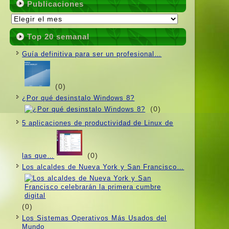
Publicaciones
Publicaciones
Top 20 semanal
Guí­a definitiva para ser un profesional…
(0)
¿Por qué desinstalo Windows 8?
(0)
5 aplicaciones de productividad de Linux de
(0)
las que…
Los alcaldes de Nueva York y San Francisco…
(0)
Los Sistemas Operativos Más Usados ​​del
Mundo