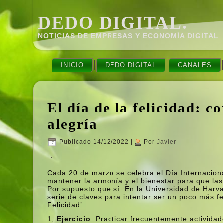
DEDO DIGITAL.
NOTICIAS DE EMPRESAS Y ECONOMÍ­A DIGITAL
INICIO
DEDO DIGITAL
CANALES
El dí­a de la felicidad: 
alegrí­a
Publicado
14/12/2022
|
Por
Javier
Cada 20 de marzo se celebra el Dí­a Internaciona
mantener la armoní­a y el bienestar para que la
Por supuesto que sí­. En la Universidad de Harv
serie de claves para intentar ser un poco más fe
Felicidad’.
1,
Ejercicio
. Practicar frecuentemente activida