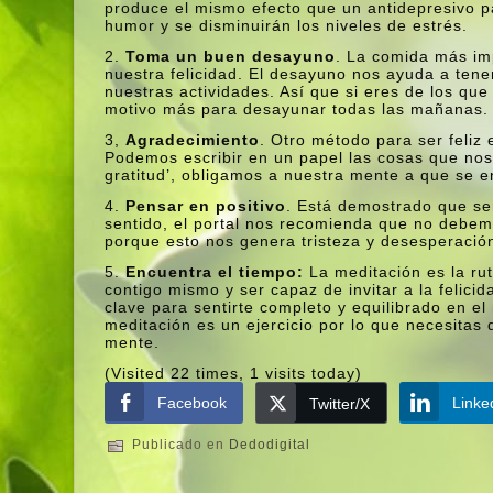
produce el mismo efecto que un antidepresivo p
humor y se disminuirán los niveles de estrés.
2.
Toma un buen desayuno
. La comida más imp
nuestra felicidad. El desayuno nos ayuda a ten
nuestras actividades. Así­ que si eres de los qu
motivo más para desayunar todas las mañanas.
3,
Agradecimiento
. Otro método para ser feliz
Podemos escribir en un papel las cosas que nos h
gratitud’, obligamos a nuestra mente a que se e
4.
Pensar en positivo
. Está demostrado que se
sentido, el portal nos recomienda que no debem
porque esto nos genera tristeza y desesperació
5.
Encuentra el tiempo:
La meditación es la rut
contigo mismo y ser capaz de invitar a la felicida
clave para sentirte completo y equilibrado en el
meditación es un ejercicio por lo que necesitas 
mente.
(Visited 22 times, 1 visits today)
Facebook
Linke
Twitter/X
Publicado en
Dedodigital