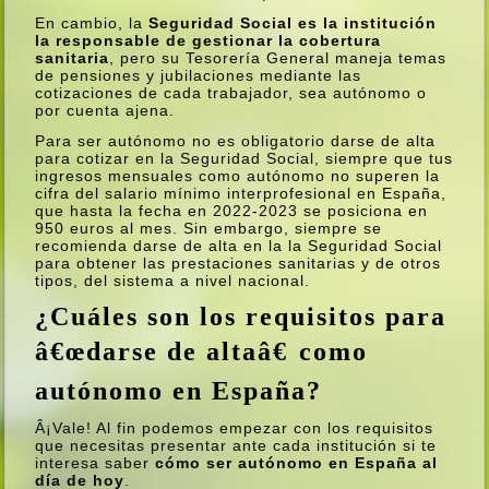
En cambio, la
Seguridad Social es la institución
la responsable de gestionar la cobertura
sanitaria
, pero su Tesorerí­a General maneja temas
de pensiones y jubilaciones mediante las
cotizaciones de cada trabajador, sea autónomo o
por cuenta ajena.
Para ser autónomo no es obligatorio darse de alta
para cotizar en la Seguridad Social, siempre que tus
ingresos mensuales como autónomo no superen la
cifra del salario mí­nimo interprofesional en España,
que hasta la fecha en 2022-2023 se posiciona en
950 euros al mes. Sin embargo, siempre se
recomienda darse de alta en la la Seguridad Social
para obtener las prestaciones sanitarias y de otros
tipos, del sistema a nivel nacional.
¿Cuáles son los requisitos para
â€œdarse de altaâ€ como
autónomo en España?
Â¡Vale! Al fin podemos empezar con los requisitos
que necesitas presentar ante cada institución si te
interesa saber
cómo ser autónomo en España al
dí­a de hoy
.