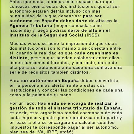
Antes que nada, abrimos este espacio para que
conozcas bien a estas dos instituciones que al ser
autónomo estarán detrás incluso con más
puntualidad de la que desearí­as:
para ser
autónomo en España debes darte de alta en la
Agencia Tributaria
(mejor conocida como
hacienda) y luego podrí­as
darte de alta en el
Instituto de la Seguridad Social
(INSS).
Muchas veces se tiene la impresión de que estas
dos instituciones son lo mismo o se conectan entre
sí­, cuando la realidad es que
cada organismo es
distinto
, pese a que pueden colaborar entre ellos,
tienen funciones diferentes, y por ende, darse de
alta para ser autónomo ante cada una conlleva una
serie de requisitos también distintos.
Para
ser autónomo en España
debes convertirte
en la persona más alerta frente a estas dos
instituciones y conocer las condiciones de cada una
como a la palma de tu mano.
Por un lado,
Hacienda se encarga de realizar la
gestión de todo el sistema tributario de España
,
es decir, este organismo tendrá constancia de cada
cada ingreso y gasto que se produzca de tu parte y
en base a ello se encargará de calcular cuántos
impuestos te corresponde pagar al ser autónomo,
bien sea de IVA, IRPF, etcâ€¦