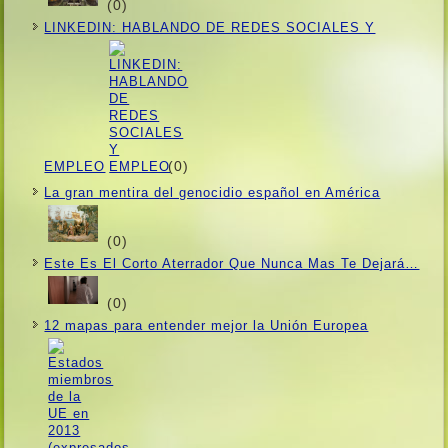
(0)
LINKEDIN: HABLANDO DE REDES SOCIALES Y
(0)
EMPLEO
La gran mentira del genocidio español en América
(0)
Este Es El Corto Aterrador Que Nunca Mas Te Dejará…
(0)
12 mapas para entender mejor la Unión Europea