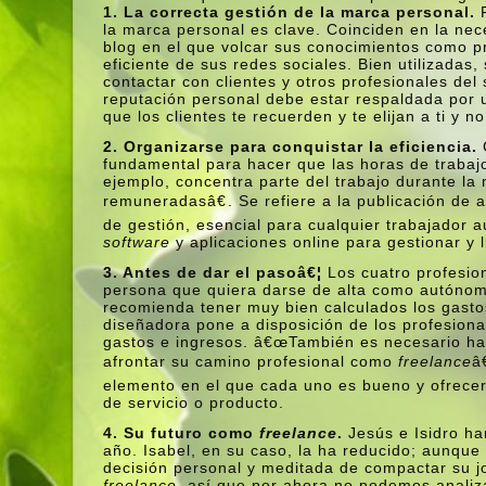
1.
La correcta gestión de la marca personal.
P
la marca personal es clave. Coinciden en la nec
blog en el que volcar sus conocimientos como pr
eficiente de sus redes sociales. Bien utilizadas
contactar con clientes y otros profesionales de
reputación personal debe estar respaldada por u
que los clientes te recuerden y te elijan a ti y 
2.
Organizarse para conquistar la eficiencia.
fundamental para hacer que las horas de trabaj
ejemplo, concentra parte del trabajo durante la
remuneradasâ€. Se refiere a la publicación de ar
de gestión, esencial para cualquier trabajador
software
y aplicaciones online para gestionar y 
3.
Antes de dar el pasoâ€¦
Los cuatro profesio
persona que quiera darse de alta como autónom
recomienda tener muy bien calculados los gastos
diseñadora pone a disposición de los profesion
gastos e ingresos. â€œTambién es necesario ha
afrontar su camino profesional como
freelance
â
elemento en el que cada uno es bueno y ofrecer
de servicio o producto.
4.
Su futuro como
freelance
.
Jesús e Isidro ha
año. Isabel, en su caso, la ha reducido; aunque
decisión personal y meditada de compactar su j
freelance
, así­ que por ahora no podemos analiza