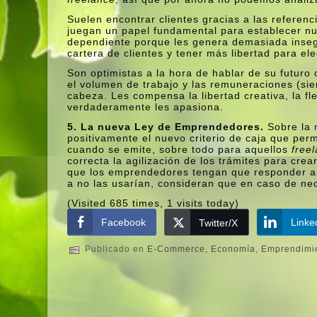
Suelen encontrar clientes gracias a las referen
juegan un papel fundamental para establecer nu
dependiente porque les genera demasiada insegur
cartera de clientes y tener más libertad para el
Son optimistas a la hora de hablar de su futur
el volumen de trabajo y las remuneraciones (si
cabeza. Les compensa la libertad creativa, la fle
verdaderamente les apasiona.
5. La nueva Ley de Emprendedores.
Sobre la
positivamente el nuevo criterio de caja que perm
cuando se emite, sobre todo para aquellos
free
correcta la agilización de los trámites para cre
que los emprendedores tengan que responder ant
a no las usarí­an, consideran que en caso de nec
(Visited 685 times, 1 visits today)
Facebook
Linke
Twitter/X
Publicado en
E-Commerce
,
Economí­a
,
Emprendimi