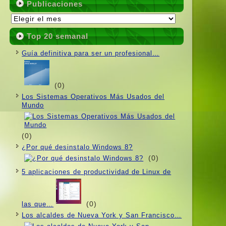
Publicaciones
Publicaciones
Top 20 semanal
Guí­a definitiva para ser un profesional…
(0)
Los Sistemas Operativos Más Usados ​​del
Mundo
(0)
¿Por qué desinstalo Windows 8?
(0)
5 aplicaciones de productividad de Linux de
(0)
las que…
Los alcaldes de Nueva York y San Francisco…