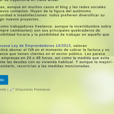
cias, aunque en muchos casos el blog y las redes sociales
evos contactos. Huyen de la figura del autónomo
idad e insatisfacciones: todos prefieren diversificar su
egir nuevos proyectos.
o como trabajadores
freelance
, aunque la incertidumbre sobre
empre cambiantes) son sus principales quebraderos de
xibilidad horaria y la posibilidad de trabajar en aquello que
nueva Ley de Emprendedores 14/2013
, valoran
itirá abonar el IVA en el momento de cobrar la factura y no
lance
que tienen clientes en el sector público. Les parece
ar empresas en 24 o 48 horas, así­ como la medida que evita
e las deudas con su vivienda habitual. Y aunque la mayorí­
esitarlo, recurrirí­an a las medidas mencionadas.
dIn
ento
|
Etiquetado
Freelance