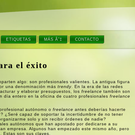
ETIQUETAS
MÁS Âˆ‡
CONTACTO
ara el éxito
parten algo: son profesionales valientes. La antigua figura
por una denominación más
trendy
. En la era de las redes
acturar y elaborar presupuestos, los
freelance
también son
 dí­a entero en la oficina de cuatro profesionales
freelance
 profesional autónomo o
freelance
antes deberí­as hacerte
e
? ¿Seré capaz de soportar la incertidumbre de no tener
ganizarme solo y sin recibir órdenes de nadie?
nales autónomos que han apostado por dedicarse a su
a gran empresa. Algunos han empezado este mismo año, pero
. Estas son sus claves.