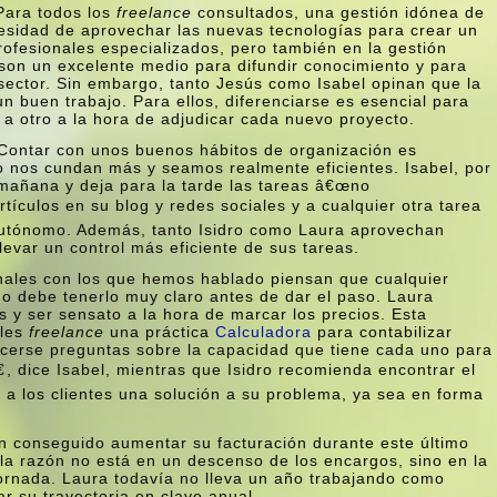
ara todos los
freelance
consultados, una gestión idónea de
esidad de aprovechar las nuevas tecnologí­as para crear un
ofesionales especializados, pero también en la gestión
, son un excelente medio para difundir conocimiento y para
l sector. Sin embargo, tanto Jesús como Isabel opinan que la
n buen trabajo. Para ellos, diferenciarse es esencial para
no a otro a la hora de adjudicar cada nuevo proyecto.
Contar con unos buenos hábitos de organización es
o nos cundan más y seamos realmente eficientes. Isabel, por
 mañana y deja para la tarde las tareas â€œno
tí­culos en su blog y redes sociales y a cualquier otra tarea
 autónomo. Además, tanto Isidro como Laura aprovechan
llevar un control más eficiente de sus tareas.
nales con los que hemos hablado piensan que cualquier
o debe tenerlo muy claro antes de dar el paso. Laura
 y ser sensato a la hora de marcar los precios. Esta
ales
freelance
una práctica
Calculadora
para contabilizar
cerse preguntas sobre la capacidad que tiene cada uno para
€, dice Isabel, mientras que Isidro recomienda encontrar el
 a los clientes una solución a su problema, ya sea en forma
n conseguido aumentar su facturación durante este último
 la razón no está en un descenso de los encargos, sino en la
ornada. Laura todaví­a no lleva un año trabajando como
r su trayectoria en clave anual.