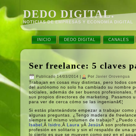
DEDO DIGITAL.
NOTICIAS DE EMPRESAS Y ECONOMÍ­A DIGITAL
INICIO
DEDO DIGITAL
CANALES
Ser freelance: 5 claves p
Publicado
14/03/2014
|
Por
Javier Orovengua
Trabajan en cosas muy distintas, pero todos com
del autónomo no solo ha cambiado su nombre 
sociales, además de ser buenos profesionales, f
sus propios directores de marketing. Pasamos un
para ver de cerca cómo se las ingenianâ€¦
Si estás planteándote empezar a trabajar como
algunas preguntas. ¿Tengo madera de
freelanc
siempre el mismo volumen de trabajo? ¿Puedo or
Isabel
,Â
Isidro
,Â
Laura
yÂ
Jesús
Â son profesio
profesión en solitario y sin el respaldo de un
lo cierto es que se mueven como pez en el agua