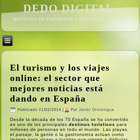
DEDO DIGITAL.
NOTICIAS DE EMPRESAS Y ECONOMÍ­A DIGITAL
El turismo y los viajes
online: el sector que
mejores noticias está
dando en España
Publicado
21/02/2014
|
Por
Javier Orovengua
Desde la década de los 70 España se ha convertido
en uno de los principales
destinos turí­sticos
para
millones de personas en todo el mundo. Las playas,
el paisaje, la gente o la gastronomí­a actúan como
imanes para atraer a turistas que vienen a disfrutar