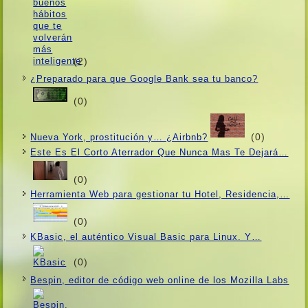
(2)
¿Preparado para que Google Bank sea tu banco?
(0)
(0)
Nueva York, prostitución y… ¿Airbnb?
Este Es El Corto Aterrador Que Nunca Mas Te Dejará…
(0)
Herramienta Web para gestionar tu Hotel, Residencia,…
(0)
KBasic, el auténtico Visual Basic para Linux. Y…
(0)
Bespin, editor de código web online de los Mozilla Labs